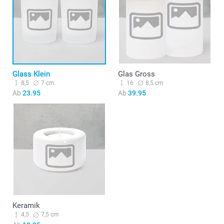
Glass Klein
Glas Gross
8,5
7 cm
16
8,5 cm
Ab
23.95
Ab
39.95
Keramik
4,5
7,5 cm