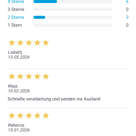
4 Sterne
6
3 Sterne
0
2 Sterne
3
1 Stern
0
Lisbeth,
13.05.2026
Maja,
10.02.2026
Schnelle verarbeitung und senden ins Ausland
Mattiertes, durchscheinendes Glas (Klein & Gross)
Bambusdeckel (Gross)
Gummiband für einen luftdichten Verschluss (Gross)
Rebecca,
15.01.2026