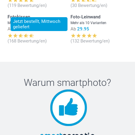
(119 Bewertung/en)
(30 Bewertung/en)
Fotokissen
Foto-Leinwand
Jetzt bestellt, Mittwoch
Mehr als 10 Varianten
Mehr als 10 Varianten
geliefert
Ab
28.95
Ab
29.95
(168 Bewertung/en)
(132 Bewertung/en)
Warum
smartphoto
?