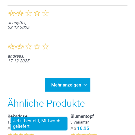
Jennyffer,
23.12.2025
andreas,
17.12.2025
Mehr anzeigen
Ähnliche Produkte
Keksdose
Blumentopf
Jetzt bestellt, Mittwoch
10 Varianten
3 Varianten
geliefert
Ab
24.95
Ab
16.95