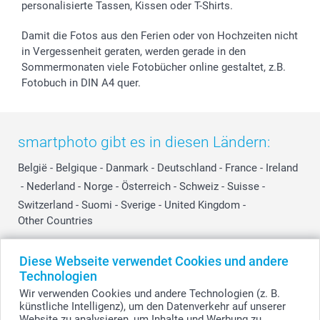
personalisierte Tassen, Kissen oder T-Shirts.
Damit die Fotos aus den Ferien oder von Hochzeiten nicht
in Vergessenheit geraten, werden gerade in den
Sommermonaten viele Fotobücher online gestaltet, z.B.
Fotobuch in DIN A4 quer.
smartphoto gibt es in diesen Ländern:
België
-
Belgique
-
Danmark
-
Deutschland
-
France
-
Ireland
-
Nederland
-
Norge
-
Österreich
-
Schweiz
-
Suisse
-
Switzerland
-
Suomi
-
Sverige
-
United Kingdom
-
Other Countries
Diese Webseite verwendet Cookies und andere
Alle Preise verstehen sich in Schweizer Franken (CHF) inkl. MwSt. und zzgl.
Technologien
Versandkosten.
Wir verwenden Cookies und andere Technologien (z. B.
künstliche Intelligenz), um den Datenverkehr auf unserer
Website zu analysieren, um Inhalte und Werbung zu