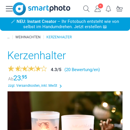
🪄
NEU: Instant Creator
– Ihr Fotobuch entsteht wie von
selbst im Handumdrehen. Jetzt erstellen 📖
WEIHNACHTEN
KERZENHALTER
Kerzenhalter
4.3
/
5
(20 Bewertung/en)
23.
95
Ab
zzgl. Versandkosten, inkl. MwSt