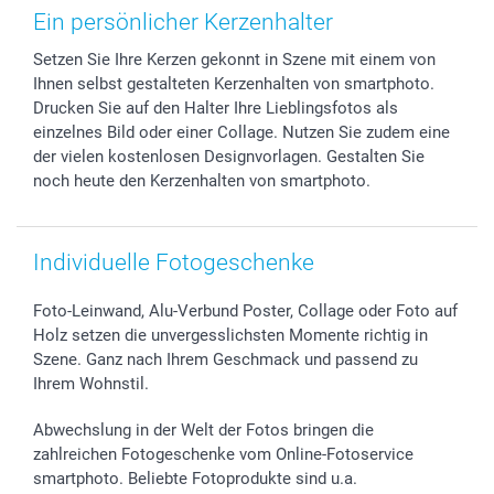
Zubehör & Material
AGB
Muttertag
Preise und Versandkosten
Ein persönlicher Kerzenhalter
Foto-Kalender & Agenden
Impressum
Vatertag
Lieferfristen
Setzen Sie Ihre Kerzen gekonnt in Szene mit einem von
Sticker & Etiketten
Presse
Kommunion & Konfirmation
48h Lieferung
Ihnen selbst gestalteten Kerzenhalten von smartphoto.
Geschenk-Gutscheine (PDF)
Partnerprogramme
Hochzeit
Zahlungsmöglichkeiten
Drucken Sie auf den Halter Ihre Lieblingsfotos als
Investor Relations
Geburtstag
Anmelden /Registrieren
einzelnes Bild oder einer Collage. Nutzen Sie zudem eine
B2B smartbusiness
Geburt
Sitemap
der vielen kostenlosen Designvorlagen. Gestalten Sie
noch heute den Kerzenhalten von smartphoto.
Widerrufsrecht
Zu allen Anlässen
Status der Bestellung
smartfriends
smartgarantie
Individuelle Fotogeschenke
smartbonus
Foto-Leinwand, Alu-Verbund Poster, Collage oder Foto auf
Holz setzen die unvergesslichsten Momente richtig in
Szene. Ganz nach Ihrem Geschmack und passend zu
Ihrem Wohnstil.
Abwechslung in der Welt der Fotos bringen die
zahlreichen Fotogeschenke vom Online-Fotoservice
smartphoto. Beliebte Fotoprodukte sind u.a.