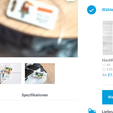
Wähle
Hochf
4,4
0,25
Ab
21
Spezifikationen
We
Liefer