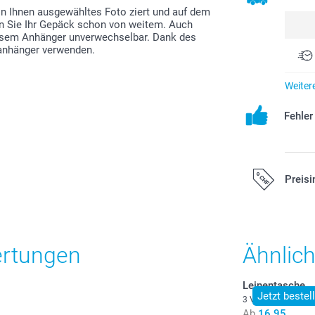
von Ihnen ausgewähltes Foto ziert und auf dem
n Sie Ihr Gepäck schon von weitem. Auch
esem Anhänger unverwechselbar. Dank des
ranhänger verwenden.
Weiter
Fehle
Preisi
Alle Preise ver
zzgl. Versandk
ertungen
Ähnlic
Leinentasche
Jetzt bestel
3 Varianten
Ab
16.95