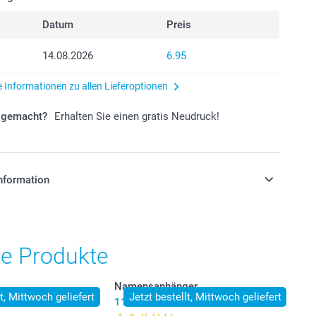
Datum
Preis
14.08.2026
6.95
e Informationen zu allen Lieferoptionen
r gemacht?
Erhalten Sie einen gratis Neudruck!
nformation
stehen sich in Schweizer Franken (CHF) inkl. MwSt. und
osten.
he Produkte
Namensanhänger
lt, Mittwoch geliefert
Jetzt bestellt, Mittwoch geliefert
11.95