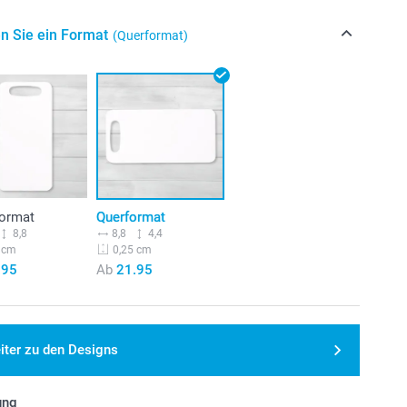
n Sie ein Format
(Querformat)
ormat
Querformat
8,8
8,8
4,4
 cm
0,25 cm
.95
Ab
21.95
iter zu den Designs
ung