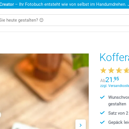
 Creator
– Ihr Fotobuch entsteht wie von selbst im Handumdrehen. Je
Koffe
21.
95
Ab
zzgl. Versandkoste
Wunschvor
gestalten
Satz von 2
Gepäck lei