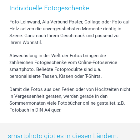
Zubehör & Material
AGB
Muttertag
Preise und Versandkosten
Individuelle Fotogeschenke
Foto-Kalender & Agenden
Impressum
Vatertag
Lieferfristen
Sticker & Etiketten
Presse
Kommunion & Konfirmation
48h Lieferung
Foto-Leinwand, Alu-Verbund Poster, Collage oder Foto auf
Holz setzen die unvergesslichsten Momente richtig in
Geschenk-Gutscheine (PDF)
Partnerprogramme
Hochzeit
Zahlungsmöglichkeiten
Szene. Ganz nach Ihrem Geschmack und passend zu
Investor Relations
Geburtstag
Anmelden /Registrieren
Ihrem Wohnstil.
B2B smartbusiness
Geburt
Sitemap
Widerrufsrecht
Zu allen Anlässen
Status der Bestellung
Abwechslung in der Welt der Fotos bringen die
smartfriends
zahlreichen Fotogeschenke vom Online-Fotoservice
smartphoto. Beliebte Fotoprodukte sind u.a.
smartgarantie
personalisierte Tassen, Kissen oder T-Shirts.
smartbonus
Damit die Fotos aus den Ferien oder von Hochzeiten nicht
in Vergessenheit geraten, werden gerade in den
Sommermonaten viele Fotobücher online gestaltet, z.B.
Fotobuch in DIN A4 quer.
smartphoto gibt es in diesen Ländern: