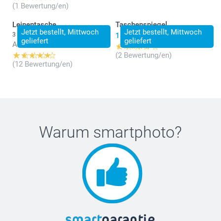
(1 Bewertung/en)
Leinentasche
Taschenspiegel
Jetzt bestellt, Mittwoch
Jetzt bestellt, Mittwoch
3 Varianten
18.95
geliefert
geliefert
Ab
16.95
(2 Bewertung/en)
(12 Bewertung/en)
Warum
smartphoto
?