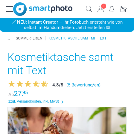
🪄
NEU: Instant Creator
– Ihr Fotobuch entsteht wie von
selbst im Handumdrehen. Jetzt erstellen 📖
SOMMERFERIEN
KOSMETIKTASCHE SAMT MIT TEXT
Kosmetiktasche samt
mit Text
4.8
/
5
(5 Bewertung/en)
27.
95
Ab
zzgl. Versandkosten, inkl. MwSt