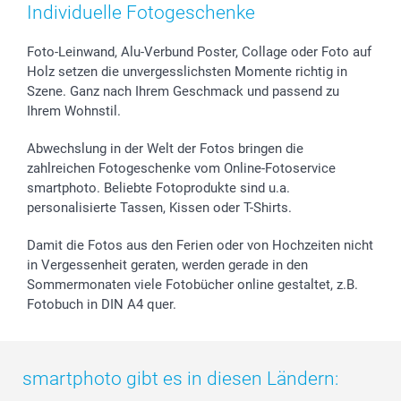
Zubehör & Material
AGB
Muttertag
Preise und Versandkosten
Individuelle Fotogeschenke
Foto-Kalender & Agenden
Impressum
Vatertag
Lieferfristen
Sticker & Etiketten
Presse
Kommunion & Konfirmation
48h Lieferung
Foto-Leinwand, Alu-Verbund Poster, Collage oder Foto auf
Holz setzen die unvergesslichsten Momente richtig in
Geschenk-Gutscheine (PDF)
Partnerprogramme
Hochzeit
Zahlungsmöglichkeiten
Szene. Ganz nach Ihrem Geschmack und passend zu
Investor Relations
Geburtstag
Anmelden /Registrieren
Ihrem Wohnstil.
B2B smartbusiness
Geburt
Sitemap
Widerrufsrecht
Zu allen Anlässen
Status der Bestellung
Abwechslung in der Welt der Fotos bringen die
smartfriends
zahlreichen Fotogeschenke vom Online-Fotoservice
smartphoto. Beliebte Fotoprodukte sind u.a.
smartgarantie
personalisierte Tassen, Kissen oder T-Shirts.
smartbonus
Damit die Fotos aus den Ferien oder von Hochzeiten nicht
in Vergessenheit geraten, werden gerade in den
Sommermonaten viele Fotobücher online gestaltet, z.B.
Fotobuch in DIN A4 quer.
smartphoto gibt es in diesen Ländern: