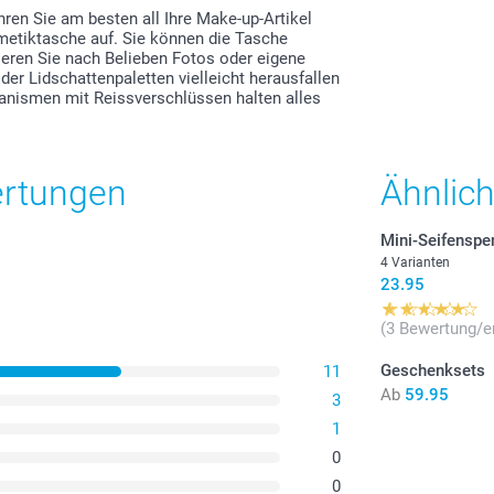
ren Sie am besten all Ihre Make-up-Artikel
smetiktasche auf. Sie können die Tasche
eren Sie nach Belieben Fotos oder eigene
oder Lidschattenpaletten vielleicht herausfallen
anismen mit Reissverschlüssen halten alles
ertungen
Ähnlic
Mini-Seifenspen
4 Varianten
23.95
(3 Bewertung/e
Geschenksets
11
Ab
59.95
3
1
0
0