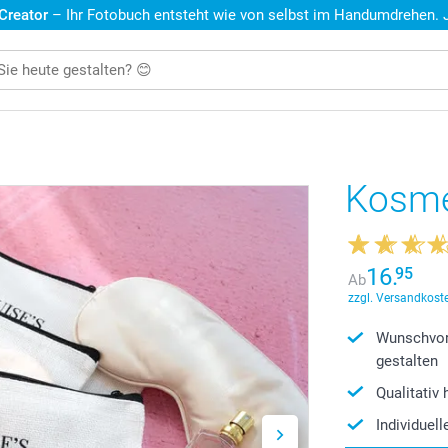
 Creator
– Ihr Fotobuch entsteht wie von selbst im Handumdrehen. Je
Kosmet
16.
95
Ab
zzgl. Versandkoste
Wunschvor
gestalten
Qualitativ
Individuel