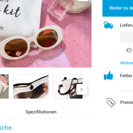
Weiter zu d
Liefer
Weiter
Fehle
Preisi
Spezifikationen
Alle Preise ver
sche.
zzgl. Versandk