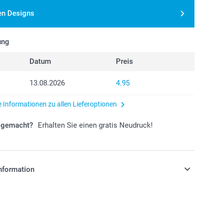
en Designs
ung
Datum
Preis
13.08.2026
4.95
e Informationen zu allen Lieferoptionen
r gemacht?
Erhalten Sie einen gratis Neudruck!
nformation
stehen sich in Schweizer Franken (CHF) inkl. MwSt. und
osten.