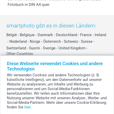
Fotobuch in DIN A4 quer.
smartphoto gibt es in diesen Ländern:
België
-
Belgique
-
Danmark
-
Deutschland
-
France
-
Ireland
-
Nederland
-
Norge
-
Österreich
-
Schweiz
-
Suisse
-
Switzerland
-
Suomi
-
Sverige
-
United Kingdom
-
Other Countries
Diese Webseite verwendet Cookies und andere
Technologien
Alle Preise verstehen sich in Schweizer Franken (CHF) inkl. MwSt. und zzgl.
Wir verwenden Cookies und andere Technologien (z. B.
Versandkosten.
künstliche Intelligenz), um den Datenverkehr auf unserer
Website zu analysieren, um Inhalte und Werbung zu
personalisieren und um Social-Media-Funktionen
bereitzustellen. Wir teilen auch Informationen über Ihre
© smartphoto Group. Alle Rechte vorbehalten.
Nutzung unserer Website mit unseren Analyse-, Werbe- und
Social-Media-Partnern. Mehr über unsere Cookie-Erklärung
finden Sie
hier
.