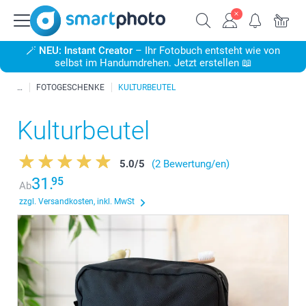
🪄
NEU: Instant Creator
– Ihr Fotobuch entsteht wie von
selbst im Handumdrehen. Jetzt erstellen 📖
FOTOGESCHENKE
KULTURBEUTEL
Kulturbeutel
5.0
/
5
(2 Bewertung/en)
31.
95
Ab
zzgl. Versandkosten, inkl. MwSt