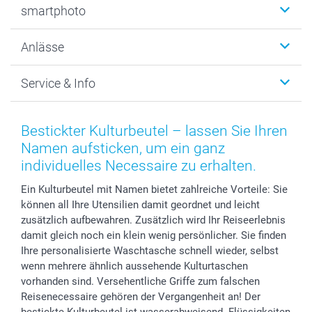
smartphoto
Fotogeschenke
Wanddekoration
Über uns
Anlässe
MyNameBook
Warum smartphoto
Foto-Grusskarten
Nachhaltigkeit
Weihnachten
Service & Info
Fotoabzüge, Fotos als Buch & Poster
Datenschutz
Neujahr
Smartphone & Tablet Cases
Cookie-Erklärung
Valentinstag
Kontakt & FAQ
Zubehör & Material
AGB
Muttertag
Preise und Versandkosten
Bestickter Kulturbeutel – lassen Sie Ihren
Foto-Kalender & Agenden
Impressum
Vatertag
Lieferfristen
Namen aufsticken, um ein ganz
Sticker & Etiketten
Presse
Kommunion & Konfirmation
48h Lieferung
individuelles Necessaire zu erhalten.
Geschenk-Gutscheine (PDF)
Partnerprogramme
Hochzeit
Zahlungsmöglichkeiten
Ein Kulturbeutel mit Namen bietet zahlreiche Vorteile: Sie
Investor Relations
Geburtstag
Anmelden /Registrieren
können all Ihre Utensilien damit geordnet und leicht
B2B smartbusiness
Geburt
Sitemap
zusätzlich aufbewahren. Zusätzlich wird Ihr Reiseerlebnis
Widerrufsrecht
Zu allen Anlässen
Status der Bestellung
damit gleich noch ein klein wenig persönlicher. Sie finden
Ihre personalisierte Waschtasche schnell wieder, selbst
smartfriends
wenn mehrere ähnlich aussehende Kulturtaschen
smartgarantie
vorhanden sind. Versehentliche Griffe zum falschen
smartbonus
Reisenecessaire gehören der Vergangenheit an! Der
bestickte Kulturbeutel ist wasserabweisend. Flüssigkeiten