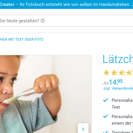
 Creator
– Ihr Fotobuch entsteht wie von selbst im Handumdrehen. Je
HEN MIT TEXT ODER FOTO
Lätzc
14.
95
Ab
zzgl. Versandkoste
Personalis
Text
Personalis
einem der 
Trendiger 