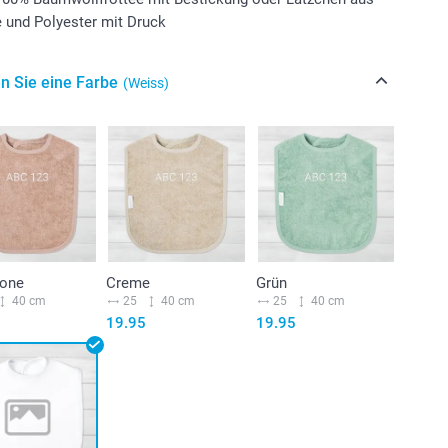
 und Polyester mit Druck
n Sie eine Farbe
(Weiss)
tone
Creme
Grün
40 cm
25
40 cm
25
40 cm
19.95
19.95