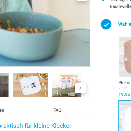
Baumwolle
Wähle
Pinks
25
19.95
en
FAQ
raktisch für kleine Klecker-