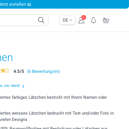
tzt erstellen 📖
DE
hen
4.5
/
5
(6 Bewertung/en)
n, inkl. MwSt
iertes farbiges Lätzchen bestickt mit Ihrem Namen oder
iertes weisses Lätzchen bedruckt mit Text und/oder Foto in
vielen Designs
100% Baumwollfrottee mit Bestickung oder Lätzchen aus