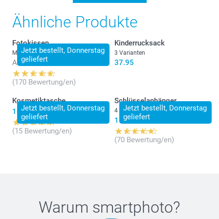
Ähnliche Produkte
Fotokissen
Kinderrucksack
Jetzt bestellt, Donnerstag
Mehr als 10 Varianten
3 Varianten
geliefert
Ab
28.95
37.95
(170 Bewertung/en)
Kosmetiktasche
Schlüsselanhänger
Jetzt bestellt, Donnerstag
Jetzt bestellt, Donnerstag
16.95
4 Varianten
geliefert
geliefert
11.95
(15 Bewertung/en)
(70 Bewertung/en)
Warum
smartphoto
?