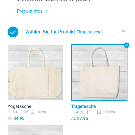
Produktinfos
Wählen Sie Ihr Produkt
(Tragetasche)
Yogatasche
Tragetasche
50
36
40,5
38
13 cm
13,5 cm
Ab
34.95
Ab
27.95