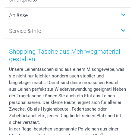
Fotogeschenke
Wanddekoration
Über uns
Anlässe
MyNameBook
Warum smartphoto
Foto-Grusskarten
Nachhaltigkeit
Weihnachten
Service & Info
Fotoabzüge, Fotos als Buch & Poster
Datenschutz
Neujahr
Smartphone & Tablet Cases
Cookie-Erklärung
Valentinstag
Kontakt & FAQ
Zubehör & Material
AGB
Muttertag
Preise und Versandkosten
Shopping Tasche aus Mehrwegmaterial
Foto-Kalender & Agenden
Impressum
Vatertag
Lieferfristen
gestalten
Sticker & Etiketten
Presse
Kommunion & Konfirmation
48h Lieferung
Unsere Leinentaschen sind aus einem Mischgewebe, was
Geschenk-Gutscheine (PDF)
Partnerprogramme
Hochzeit
Zahlungsmöglichkeiten
sie nicht nur leichter, sondern auch stabiler und
Investor Relations
Geburtstag
Anmelden /Registrieren
langlebiger macht. Damit sind diese modischen Beutel
B2B smartbusiness
Geburt
Sitemap
aus Leinen perfekt zur Wiederverwendung geeignet! Neben
Widerrufsrecht
Zu allen Anlässen
Status der Bestellung
der Tragetasche können Sie auch ein Etui aus Leinen
personalisieren. Der kleine Beutel eignet sich für allerlei
smartfriends
Zwecke. Ob als Hygienebeutel, Federtasche oder
smartgarantie
Zubehörkabel etc., jedes Ding findet seinen Platz und ist
smartbonus
sicher verstaut.
In der Regel bestehen sogenannte Polyleinen aus einer