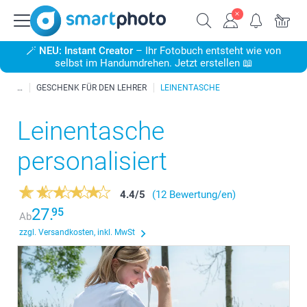
🪄
NEU: Instant Creator
– Ihr Fotobuch entsteht wie von
selbst im Handumdrehen. Jetzt erstellen 📖
GESCHENK FÜR DEN LEHRER
LEINENTASCHE
Leinentasche
personalisiert
4.4
/
5
(12 Bewertung/en)
27.
95
Ab
zzgl. Versandkosten, inkl. MwSt