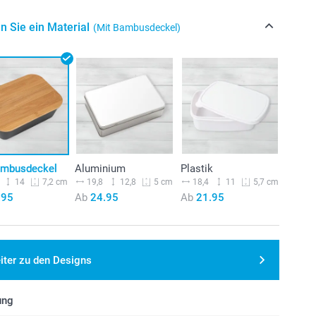
n Sie ein Material
(Mit Bambusdeckel)
ambusdeckel
Aluminium
Plastik
14
19,8
12,8
18,4
11
7,2 cm
5 cm
5,7 cm
.95
Ab
24.95
Ab
21.95
iter zu den Designs
ung