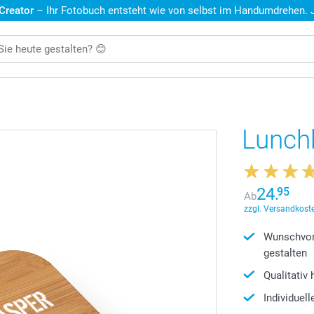
 Creator
– Ihr Fotobuch entsteht wie von selbst im Handumdrehen. Je
Lunchb
24.
95
Ab
zzgl. Versandkoste
Wunschvor
gestalten
Qualitativ
Individuel