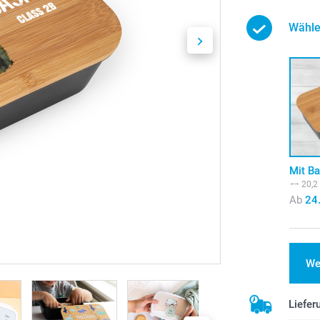
Wähle
Mit B
20,2
Ab
24
We
Liefer