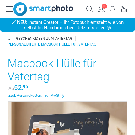
🪄
NEU: Instant Creator
– Ihr Fotobuch entsteht wie von
selbst im Handumdrehen. Jetzt erstellen 📖
GESCHENKIDEEN ZUM VATERTAG
PERSONALISITERTE MACBOOK HÜLLE FÜR VATERTAG
Macbook Hülle für
Vatertag
52.
95
Ab
zzgl. Versandkosten, inkl. MwSt