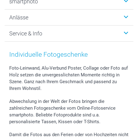
smartphoto
Fotogeschenke
Wanddekoration
Über uns
Anlässe
MyNameBook
Warum smartphoto
Foto-Grusskarten
Nachhaltigkeit
Weihnachten
Service & Info
Fotoabzüge, Fotos als Buch & Poster
Datenschutz
Neujahr
Smartphone & Tablet Cases
Cookie-Erklärung
Valentinstag
Kontakt & FAQ
Zubehör & Material
AGB
Muttertag
Preise und Versandkosten
Individuelle Fotogeschenke
Foto-Kalender & Agenden
Impressum
Vatertag
Lieferfristen
Sticker & Etiketten
Presse
Kommunion & Konfirmation
48h Lieferung
Foto-Leinwand, Alu-Verbund Poster, Collage oder Foto auf
Holz setzen die unvergesslichsten Momente richtig in
Geschenk-Gutscheine (PDF)
Partnerprogramme
Hochzeit
Zahlungsmöglichkeiten
Szene. Ganz nach Ihrem Geschmack und passend zu
Investor Relations
Geburtstag
Anmelden /Registrieren
Ihrem Wohnstil.
B2B smartbusiness
Geburt
Sitemap
Widerrufsrecht
Zu allen Anlässen
Status der Bestellung
Abwechslung in der Welt der Fotos bringen die
smartfriends
zahlreichen Fotogeschenke vom Online-Fotoservice
smartphoto. Beliebte Fotoprodukte sind u.a.
smartgarantie
personalisierte Tassen, Kissen oder T-Shirts.
smartbonus
Damit die Fotos aus den Ferien oder von Hochzeiten nicht