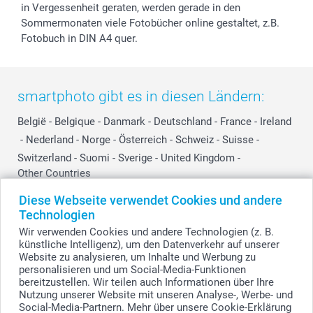
in Vergessenheit geraten, werden gerade in den
Sommermonaten viele Fotobücher online gestaltet, z.B.
Fotobuch in DIN A4 quer.
smartphoto gibt es in diesen Ländern:
België
-
Belgique
-
Danmark
-
Deutschland
-
France
-
Ireland
-
Nederland
-
Norge
-
Österreich
-
Schweiz
-
Suisse
-
Switzerland
-
Suomi
-
Sverige
-
United Kingdom
-
Other Countries
Diese Webseite verwendet Cookies und andere
Technologien
Alle Preise verstehen sich in Schweizer Franken (CHF) inkl. MwSt. und zzgl.
Wir verwenden Cookies und andere Technologien (z. B.
Versandkosten.
künstliche Intelligenz), um den Datenverkehr auf unserer
Website zu analysieren, um Inhalte und Werbung zu
personalisieren und um Social-Media-Funktionen
bereitzustellen. Wir teilen auch Informationen über Ihre
© smartphoto Group. Alle Rechte vorbehalten.
Nutzung unserer Website mit unseren Analyse-, Werbe- und
Social-Media-Partnern. Mehr über unsere Cookie-Erklärung