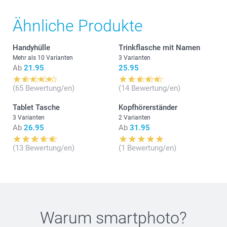
Ähnliche Produkte
Handyhülle
Trinkflasche mit Namen
Mehr als 10 Varianten
3 Varianten
Ab
21.95
25.95
(65 Bewertung/en)
(14 Bewertung/en)
Tablet Tasche
Kopfhörerständer
3 Varianten
2 Varianten
Ab
26.95
Ab
31.95
Drehen Sie es um, so dass das untere Gehäuse nach
(13 Bewertung/en)
(1 Bewertung/en)
oben zeigt.
Achten Sie auf kleinen Text in der Nähe des Scharniers
oder entlang des Randes.
Sie sehen "Modell Axxxx" (zum Beispiel A2337)
Warum
smartphoto
?