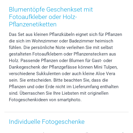
Zubehör & Material
AGB
Muttertag
Preise und Versandkosten
Blumentöpfe Geschenkset mit
Foto-Kalender & Agenden
Impressum
Vatertag
Lieferfristen
Fotoaufkleber oder Holz-
Sticker & Etiketten
Presse
Kommunion & Konfirmation
48h Lieferung
Pflanzenetiketten
Geschenk-Gutscheine (PDF)
Partnerprogramme
Hochzeit
Zahlungsmöglichkeiten
Das Set aus kleinen Pflanzkübeln eignet sich für Pflanzen
Investor Relations
Geburtstag
Anmelden /Registrieren
die sich im Wohnzimmer oder Badezimmer heimisch
B2B smartbusiness
Geburt
Sitemap
fühlen. Die persönliche Note verleihen Sie mit selbst
Widerrufsrecht
Zu allen Anlässen
Status der Bestellung
gestalteten Fotoaufklebern oder Pflanzensteckern aus
Holz. Passende Pflanzen oder Blumen für Gast- oder
smartfriends
Dankegeschenk der Pflanzgefässe können Mini Tulpen,
smartgarantie
verschiedene Sukkulenten oder auch kleine Aloe Vera
smartbonus
sein. Sie entscheiden. Bitte beachten Sie, dass die
Pflanzen und oder Erde nicht im Lieferumfang enthalten
sind. Überraschen Sie Ihre Liebsten mit originellen
Fotogeschenkideen von smartphoto.
Individuelle Fotogeschenke