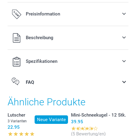
Preisinformation
Alle Preise verstehen sich in Schweizer Franken (CHF) inkl.
Beschreibung
MwSt. und zzgl. Versandkosten.
Spezifikationen
FAQ
Ähnliche Produkte
Lutscher
Mini-Schneekugel - 12 Stk.
Neue Variante
3 Varianten
39.95
22.95
(5 Bewertung/en)