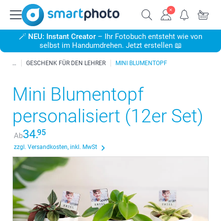
🪄
NEU: Instant Creator
– Ihr Fotobuch entsteht wie von
selbst im Handumdrehen. Jetzt erstellen 📖
GESCHENK FÜR DEN LEHRER
MINI BLUMENTOPF
Mini Blumentopf
personalisiert (12er Set)
34.
95
Ab
zzgl. Versandkosten, inkl. MwSt