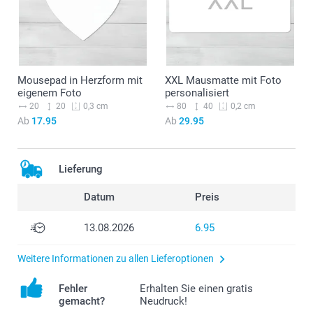
Mousepad in Herzform mit
XXL Mausmatte mit Foto
eigenem Foto
personalisiert
20
20
80
40
0,3 cm
0,2 cm
Ab
17.95
Ab
29.95
Lieferung
Datum
Preis
13.08.2026
6.95
Weitere Informationen zu allen Lieferoptionen
Fehler
Erhalten Sie einen gratis
gemacht?
Neudruck!