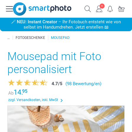
🪄
NEU: Instant Creator
– Ihr Fotobuch entsteht wie von
selbst im Handumdrehen. Jetzt erstellen 📖
FOTOGESCHENKE
MOUSEPAD
Mousepad mit Foto
personalisiert
4.7
/
5
(98 Bewertung/en)
14.
95
Ab
zzgl. Versandkosten, inkl. MwSt