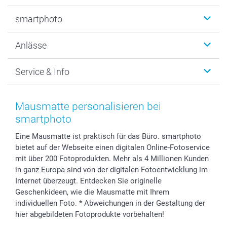
Fotobücher
smartphoto
Fotogeschenke
Wanddekoration
Über uns
Anlässe
MyNameBook
Warum smartphoto
Foto-Grusskarten
Nachhaltigkeit
Weihnachten
Service & Info
Fotoabzüge, Fotos als Buch & Poster
Datenschutz
Neujahr
Smartphone & Tablet Cases
Cookie-Erklärung
Valentinstag
Kontakt & FAQ
Zubehör & Material
AGB
Muttertag
Preise und Versandkosten
Mausmatte personalisieren bei
Foto-Kalender & Agenden
Impressum
Vatertag
Lieferfristen
smartphoto
Sticker & Etiketten
Presse
Kommunion & Konfirmation
48h Lieferung
Eine Mausmatte ist praktisch für das Büro. smartphoto
Geschenk-Gutscheine (PDF)
Partnerprogramme
Hochzeit
Zahlungsmöglichkeiten
bietet auf der Webseite einen digitalen Online-Fotoservice
Investor Relations
Geburtstag
Anmelden /Registrieren
mit über 200 Fotoprodukten. Mehr als 4 Millionen Kunden
B2B smartbusiness
Geburt
Sitemap
in ganz Europa sind von der digitalen Fotoentwicklung im
Widerrufsrecht
Zu allen Anlässen
Status der Bestellung
Internet überzeugt. Entdecken Sie originelle
Geschenkideen, wie die Mausmatte mit Ihrem
smartfriends
individuellen Foto. * Abweichungen in der Gestaltung der
smartgarantie
hier abgebildeten Fotoprodukte vorbehalten!
smartbonus