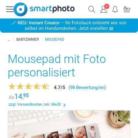
🪄
NEU: Instant Creator
– Ihr Fotobuch entsteht wie von
selbst im Handumdrehen. Jetzt erstellen 📖
BABYZIMMER
MOUSEPAD
Mousepad mit Foto
personalisiert
4.7
/
5
(98 Bewertung/en)
14.
95
Ab
zzgl. Versandkosten, inkl. MwSt