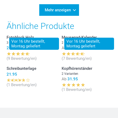
Mehr anzeigen
Ähnliche Produkte
Fotoblock Holz
Mousepad-Kalender
Vor 16 Uhr bestellt,
Vor 16 Uhr bestellt,
3 Varianten
2 Varianten
Montag geliefert
Montag geliefert
29.95
Ab
14.95
(9 Bewertung/en)
(7 Bewertung/en)
Schreibunterlage
Kopfhörerständer
21.95
2 Varianten
Ab
31.95
(1 Bewertung/en)
(1 Bewertung/en)