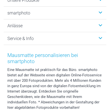
Unsere Produkte
Fotobücher
smartphoto
Fotogeschenke
Wanddekoration
Über uns
Anlässe
MyNameBook
Warum smartphoto
Foto-Grusskarten
Nachhaltigkeit
Weihnachten
Service & Info
Fotoabzüge, Fotos als Buch & Poster
Datenschutz
Neujahr
Smartphone & Tablet Cases
Cookie-Erklärung
Valentinstag
Kontakt & FAQ
Zubehör & Material
AGB
Muttertag
Preise und Versandkosten
Mausmatte personalisieren bei
Foto-Kalender & Agenden
Impressum
Vatertag
Lieferfristen
smartphoto
Sticker & Etiketten
Presse
Kommunion & Konfirmation
48h Lieferung
Eine Mausmatte ist praktisch für das Büro. smartphoto
Geschenk-Gutscheine (PDF)
Partnerprogramme
Hochzeit
Zahlungsmöglichkeiten
bietet auf der Webseite einen digitalen Online-Fotoservice
Investor Relations
Geburtstag
Anmelden /Registrieren
mit über 200 Fotoprodukten. Mehr als 4 Millionen Kunden
B2B smartbusiness
Geburt
Sitemap
in ganz Europa sind von der digitalen Fotoentwicklung im
Widerrufsrecht
Zu allen Anlässen
Status der Bestellung
Internet überzeugt. Entdecken Sie originelle
Geschenkideen, wie die Mausmatte mit Ihrem
smartfriends
individuellen Foto. * Abweichungen in der Gestaltung der
smartgarantie
hier abgebildeten Fotoprodukte vorbehalten!