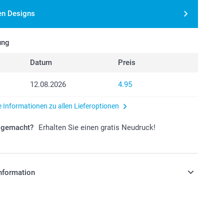
en Designs
ung
Datum
Preis
12.08.2026
4.95
e Informationen zu allen Lieferoptionen
r gemacht?
Erhalten Sie einen gratis Neudruck!
nformation
stehen sich in Schweizer Franken (CHF) inkl. MwSt. und
osten.