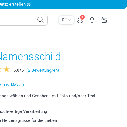
tzt erstellen 📖
DE
Namensschild
5.0
/
5
(2 Bewertung/en)
n, inkl. MwSt
lage wählen und Geschenk mit Foto und/oder Text
 hochwertige Verarbeitung
le Herzensgrüsse für die Lieben