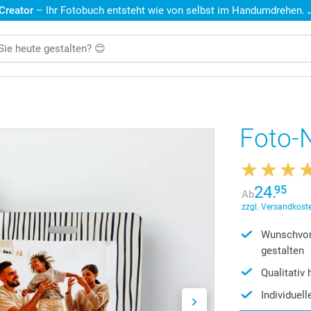
 Creator
– Ihr Fotobuch entsteht wie von selbst im Handumdrehen. Je
Foto-
24.
95
Ab
zzgl. Versandkoste
Wunschvor
gestalten
Qualitativ
Individuel