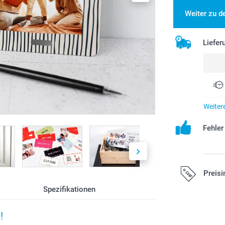
Weiter zu d
Liefer
Weiter
Fehle
Preisi
Spezifikationen
Alle Preise ver
!
zzgl. Versandk