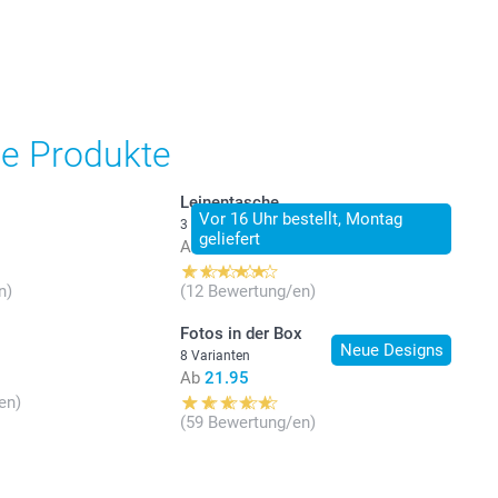
he Produkte
Leinentasche
Vor 16 Uhr bestellt, Montag
3 Varianten
geliefert
Ab
16.95
n)
(12 Bewertung/en)
Fotos in der Box
Neue Designs
8 Varianten
Ab
21.95
en)
(59 Bewertung/en)