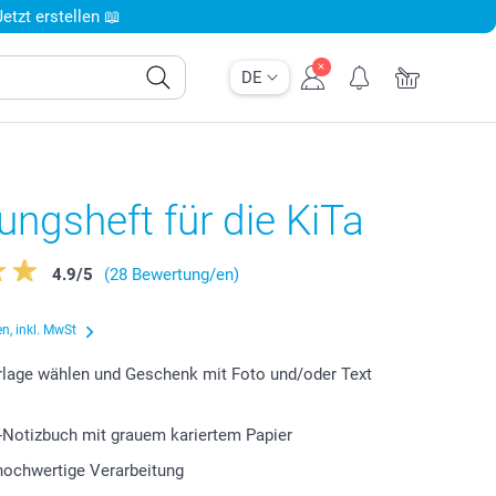
tzt erstellen 📖
DE
lungsheft für die KiTa
4.9
/
5
(28 Bewertung/en)
n, inkl. MwSt
lage wählen und Geschenk mit Foto und/oder Text
-Notizbuch mit grauem kariertem Papier
 hochwertige Verarbeitung