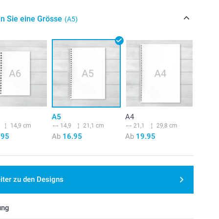
n Sie eine Grösse
(A5)
A5
A4
14,9 cm
14,9
21,1 cm
21,1
29,8 cm
.95
Ab
16.95
Ab
19.95
iter zu den Designs
ung