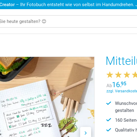
 Creator
– Ihr Fotobuch entsteht wie von selbst im Handumdrehen. Je
Mittei
16.
95
Ab
zzgl. Versandkoste
Wunschvor
gestalten
160 Seiten
Qualitativ