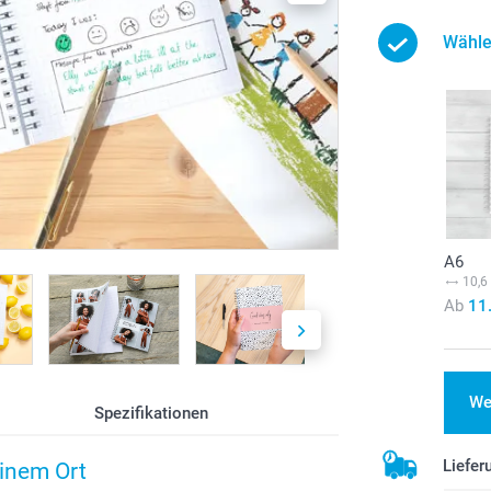
Wähle
A6
10,6
Ab
11
We
Spezifikationen
Liefer
einem Ort