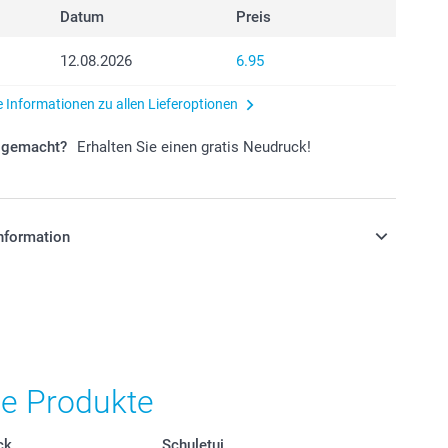
Datum
Preis
12.08.2026
6.95
e Informationen zu allen Lieferoptionen
r gemacht?
Erhalten Sie einen gratis Neudruck!
nformation
stehen sich in Schweizer Franken (CHF) inkl. MwSt. und
osten.
he Produkte
ck
Schuletui