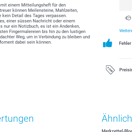
 mit einem Mitteilungsheft für den
etreuer können Meilensteine, Mahlzeiten,
 kein Detail des Tages verpassen.
es, einer süssen Nachricht oder einem
ls nur ein Notizbuch, es ist ein Andenken,
Weiter
rsten Fingermalereien bis hin zu den lustigen
hdachter Weg, um in Verbindung zu bleiben und
Moment dabei sein können.
Fehle
Preisi
Alle Preise ver
zzgl. Versandk
ertungen
Ähnlic
Merkzettel-Blo