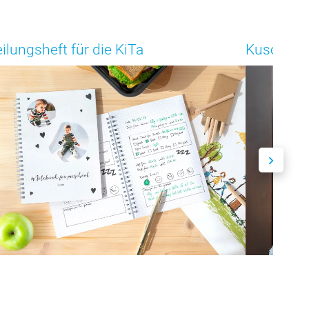
eilungsheft für die KiTa
Kuscheltie