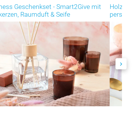
ness Geschenkset - Smart2Give mit
Holzblock
kerzen, Raumduft & Seife
personalis