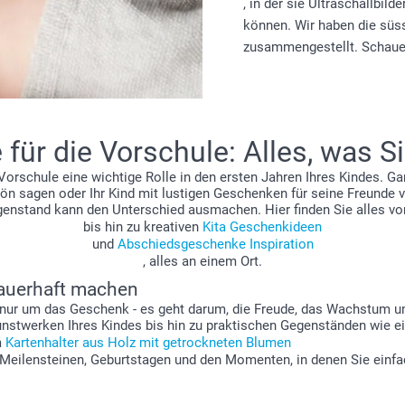
, in der sie Ultraschallbi
können. Wir haben die sü
zusammengestellt. Schauen 
für die Vorschule: Alles, was S
orschule eine wichtige Rolle in den ersten Jahren Ihres Kindes. Ganz
n sagen oder Ihr Kind mit lustigen Geschenken für seine Freunde 
genstand kann den Unterschied ausmachen. Hier finden Sie alles vo
bis hin zu kreativen
Kita Geschenkideen
und
Abschiedsgeschenke Inspiration
, alles an einem Ort.
dauerhaft machen
 nur um das Geschenk - es geht darum, die Freude, das Wachstum un
unstwerken Ihres Kindes bis hin zu praktischen Gegenständen wie e
m
Kartenhalter aus Holz mit getrockneten Blumen
n Meilensteinen, Geburtstagen und den Momenten, in denen Sie einfa