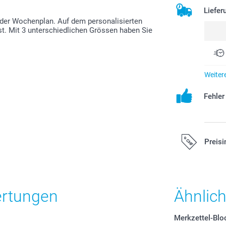
Liefer
n oder Wochenplan. Auf dem personalisierten
st. Mit 3 unterschiedlichen Grössen haben Sie
Weiter
Fehle
Preisi
Alle Preise ver
zzgl. Versandk
ertungen
Ähnlic
Merkzettel-Blo