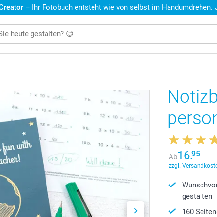
 Creator
– Ihr Fotobuch entsteht wie von selbst im Handumdrehen. Je
Notizb
person
16.
95
Ab
zzgl. Versandkoste
Wunschvor
gestalten
160 Seiten