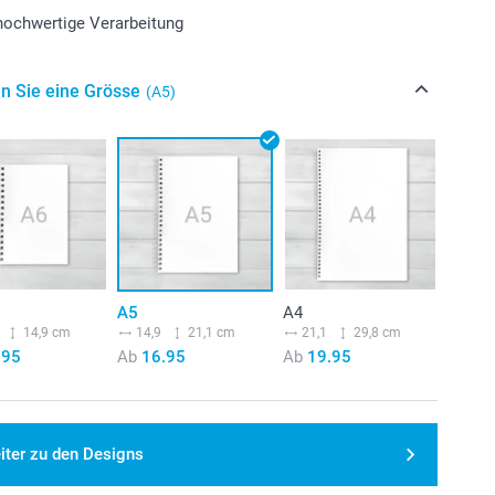
 hochwertige Verarbeitung
n Sie eine Grösse
(A5)
A5
A4
14,9 cm
14,9
21,1 cm
21,1
29,8 cm
.95
Ab
16.95
Ab
19.95
iter zu den Designs