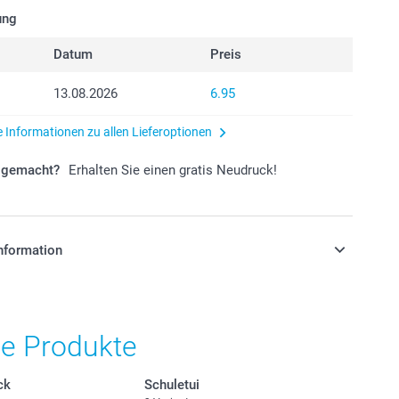
ung
Datum
Preis
13.08.2026
6.95
e Informationen zu allen Lieferoptionen
r gemacht?
Erhalten Sie einen gratis Neudruck!
nformation
stehen sich in Schweizer Franken (CHF) inkl. MwSt. und
osten.
he Produkte
ck
Schuletui