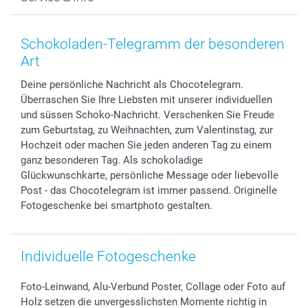
Fotoabzüge, Fotos als Buch & Poster
Datenschutz
Neujahr
Smartphone & Tablet Cases
Cookie-Erklärung
Valentinstag
Kontakt & FAQ
Zubehör & Material
AGB
Muttertag
Preise und Versandkosten
Schokoladen-Telegramm der besonderen
Foto-Kalender & Agenden
Impressum
Vatertag
Lieferfristen
Art
Sticker & Etiketten
Presse
Kommunion & Konfirmation
48h Lieferung
Deine persönliche Nachricht als Chocotelegram.
Geschenk-Gutscheine (PDF)
Partnerprogramme
Hochzeit
Zahlungsmöglichkeiten
Überraschen Sie Ihre Liebsten mit unserer individuellen
Investor Relations
Geburtstag
Anmelden /Registrieren
und süssen Schoko-Nachricht. Verschenken Sie Freude
B2B smartbusiness
Geburt
Sitemap
zum Geburtstag, zu Weihnachten, zum Valentinstag, zur
Widerrufsrecht
Zu allen Anlässen
Status der Bestellung
Hochzeit oder machen Sie jeden anderen Tag zu einem
ganz besonderen Tag. Als schokoladige
smartfriends
Glückwunschkarte, persönliche Message oder liebevolle
smartgarantie
Post - das Chocotelegram ist immer passend. Originelle
smartbonus
Fotogeschenke bei smartphoto gestalten.
Individuelle Fotogeschenke
Foto-Leinwand, Alu-Verbund Poster, Collage oder Foto auf
Holz setzen die unvergesslichsten Momente richtig in