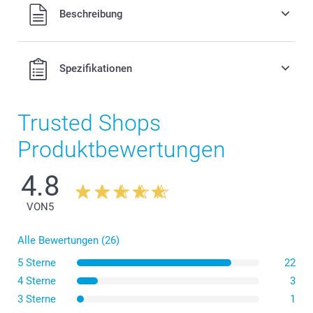
Alle Preise verstehen sich in Schweizer Franken (CHF) inkl.
Beschreibung
MwSt. und zzgl. Versandkosten.
Spezifikationen
Trusted Shops
Produktbewertungen
4.8
VON
5
Alle Bewertungen (26)
5 Sterne
22
4 Sterne
3
3 Sterne
1