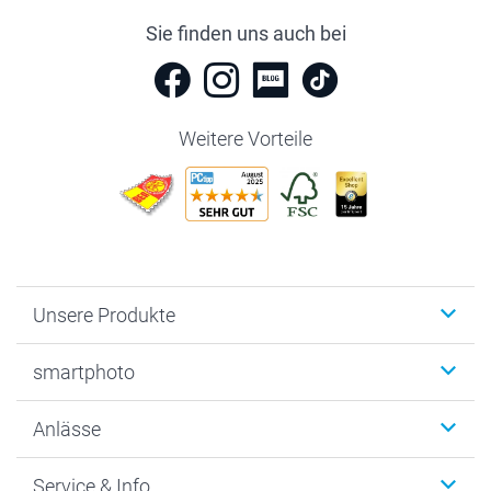
Sie finden uns auch bei
Weitere Vorteile
Unsere Produkte
Fotobücher
smartphoto
Fotogeschenke
Wanddekoration
Über uns
Anlässe
MyNameBook
Warum smartphoto
Foto-Grusskarten
Nachhaltigkeit
Weihnachten
Service & Info