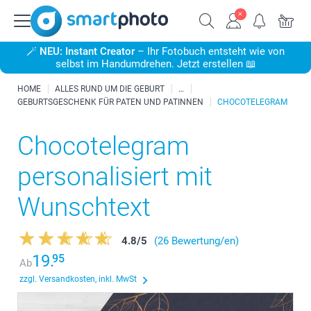
🪄
NEU: Instant Creator
– Ihr Fotobuch entsteht wie von
selbst im Handumdrehen. Jetzt erstellen 📖
HOME
ALLES RUND UM DIE GEBURT
GEBURTSGESCHENK FÜR PATEN UND PATINNEN
CHOCOTELEGRAM
Chocotelegram
personalisiert mit
Wunschtext
4.8
/
5
(26 Bewertung/en)
19.
95
Ab
zzgl. Versandkosten, inkl. MwSt