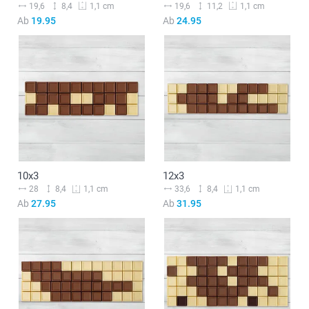
19,6
8,4
19,6
11,2
1,1 cm
1,1 cm
Ab
19.95
Ab
24.95
10x3
12x3
28
8,4
33,6
8,4
1,1 cm
1,1 cm
Ab
27.95
Ab
31.95