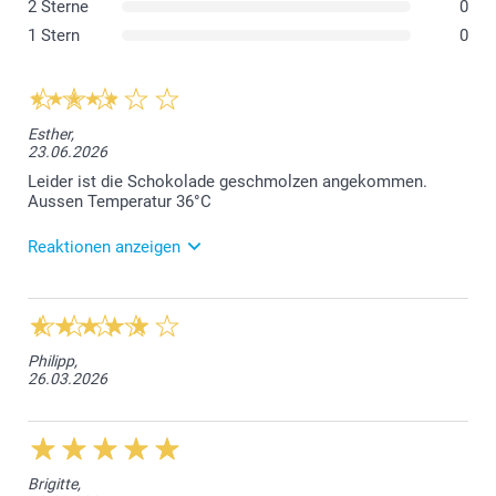
2 Sterne
0
1 Stern
0
Esther,
23.06.2026
Leider ist die Schokolade geschmolzen angekommen.
Aussen Temperatur 36°C
Reaktionen anzeigen
24.06.2026
Liebe Kundin, wir bedauern, dass die Schokolade
aufgrund der hohen Aussentemperatur, geschmolzen
Was sind die Abmessungen der verschiedenen
Philipp,
bei Ihnen eingetroffen ist. Wie wir sehen können,
Varianten?
26.03.2026
sind Sie auch schon mit unserem Kundendienst in
Verbindung getreten, und es wurde eine Lösung
gefunden. Freundliche Grüsse smartphoto AG
Brigitte,