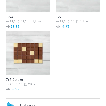
12x4
12x5
33,6
11,2
33,6
14
1,1 cm
1,1 cm
Ab
39.95
Ab
44.95
7x5 Deluxe
23
18
2,3 cm
Ab
39.95
Lieferung