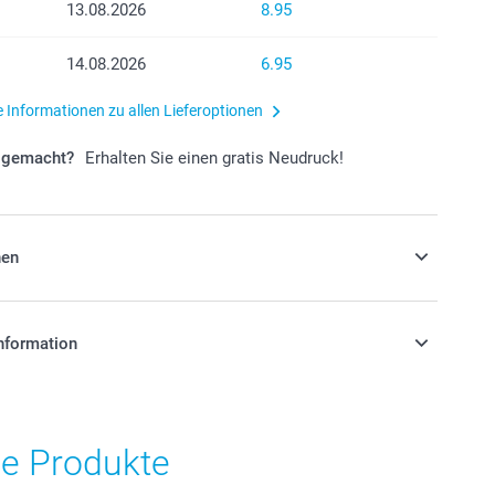
13.08.2026
8.95
14.08.2026
6.95
e Informationen zu allen Lieferoptionen
r gemacht?
Erhalten Sie einen gratis Neudruck!
nen
he Temperaturen?
nformation
stehen sich in Schweizer Franken (CHF) inkl. MwSt. und
osten.
he Produkte