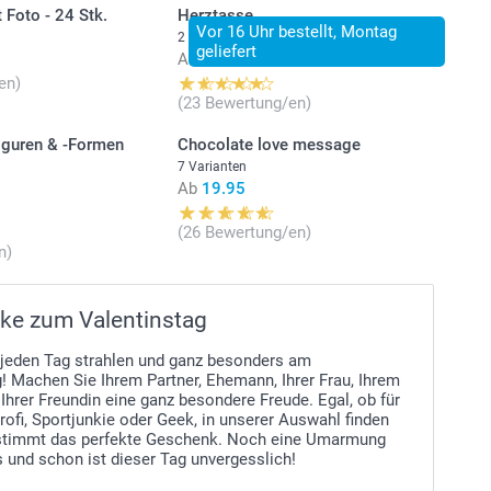
 Foto - 24 Stk.
Herztasse
Vor 16 Uhr bestellt, Montag
2 Varianten
geliefert
Ab
16.95
en)
(23 Bewertung/en)
iguren & -Formen
Chocolate love message
7 Varianten
Ab
19.95
(26 Bewertung/en)
n)
ke zum Valentinstag
e jeden Tag strahlen und ganz besonders am
! Machen Sie Ihrem Partner, Ehemann, Ihrer Frau, Ihrem
Ihrer Freundin eine ganz besondere Freude. Egal, ob für
ofi, Sportjunkie oder Geek, in unserer Auswahl finden
stimmt das perfekte Geschenk. Noch eine Umarmung
 und schon ist dieser Tag unvergesslich!