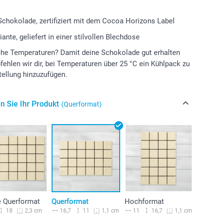
Schokolade, zertifiziert mit dem Cocoa Horizons Label
ante, geliefert in einer stilvollen Blechdose
he Temperaturen? Damit deine Schokolade gut erhalten
pfehlen wir dir, bei Temperaturen über 25 °C ein Kühlpack zu
tellung hinzuzufügen.
n Sie Ihr Produkt
(Querformat)
e Querformat
Querformat
Hochformat
18
16,7
11
11
16,7
2,3 cm
1,1 cm
1,1 cm