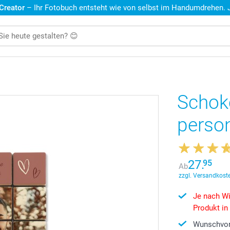
 Creator
– Ihr Fotobuch entsteht wie von selbst im Handumdrehen. Je
Schok
person
27.
95
Ab
zzgl. Versandkoste
Je nach Wi
Produkt in
Wunschvor