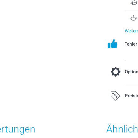
Weiter
Fehle
Optio
Sommerlic
Preisi
2.50/Stück
Alle Preise ver
zzgl. Versandk
ertungen
Ähnlic