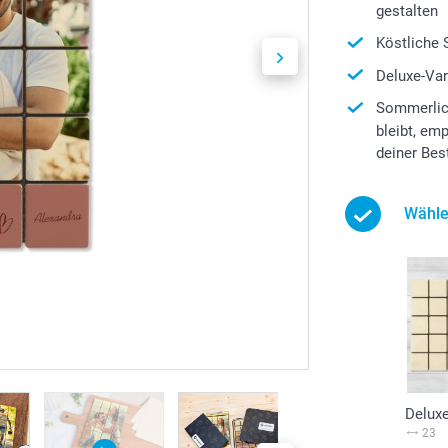
gestalten
Köstliche 
Deluxe-Vari
Sommerlic
bleibt, em
deiner Bes
Wähle
Delux
23