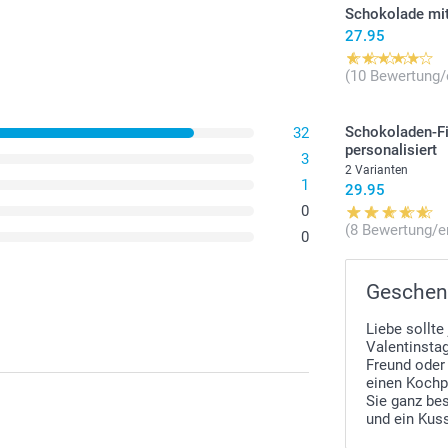
Schokolade mit
27.95
(10 Bewertung/
Schokoladen-F
32
personalisiert
3
2 Varianten
1
29.95
0
(8 Bewertung/e
0
Geschen
Liebe sollt
Valentinstag
Freund oder 
einen Kochpr
Sie ganz be
und ein Kuss