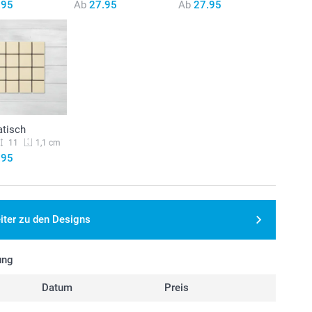
.95
Ab
27.95
Ab
27.95
atisch
11
1,1 cm
.95
iter zu den Designs
ung
Datum
Preis