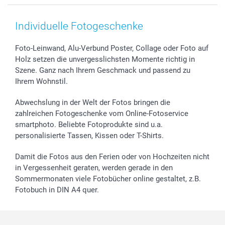
Smartphone & Tablet Cases
Cookie-Erklärung
Valentinstag
Kontakt & FAQ
Zubehör & Material
AGB
Muttertag
Preise und Versandkosten
Individuelle Fotogeschenke
Foto-Kalender & Agenden
Impressum
Vatertag
Lieferfristen
Sticker & Etiketten
Presse
Kommunion & Konfirmation
48h Lieferung
Foto-Leinwand, Alu-Verbund Poster, Collage oder Foto auf
Holz setzen die unvergesslichsten Momente richtig in
Geschenk-Gutscheine (PDF)
Partnerprogramme
Hochzeit
Zahlungsmöglichkeiten
Szene. Ganz nach Ihrem Geschmack und passend zu
Investor Relations
Geburtstag
Anmelden /Registrieren
Ihrem Wohnstil.
B2B smartbusiness
Geburt
Sitemap
Widerrufsrecht
Zu allen Anlässen
Status der Bestellung
Abwechslung in der Welt der Fotos bringen die
smartfriends
zahlreichen Fotogeschenke vom Online-Fotoservice
smartphoto. Beliebte Fotoprodukte sind u.a.
smartgarantie
personalisierte Tassen, Kissen oder T-Shirts.
smartbonus
Damit die Fotos aus den Ferien oder von Hochzeiten nicht
in Vergessenheit geraten, werden gerade in den
Sommermonaten viele Fotobücher online gestaltet, z.B.
Fotobuch in DIN A4 quer.