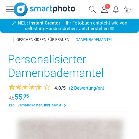
🪄
NEU: Instant Creator
– Ihr Fotobuch entsteht wie von
selbst im Handumdrehen. Jetzt erstellen 📖
GESCHENKIDEEN FÜR FRAUEN
DAMENBADEMANTEL
Personalisierter
Damenbademantel
4.0
/
5
(2 Bewertung/en)
55.
95
Ab
zzgl. Versandkosten, inkl. MwSt