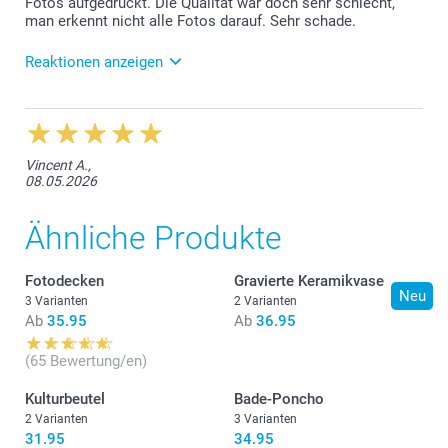
Fotos aufgedruckt. Die Qualität war doch sehr schlecht,
Bleichen:
man erkennt nicht alle Fotos darauf. Sehr schade.
Chemische Reinigung:
Reaktionen anzeigen
24.06.2026
Lieber Kundin, Es tut uns leid, dass Sie mit der
Qualität des Drucks nicht zufrieden sind. Bitte
Vincent A.,
nehmen Sie doch direkt mit unserem Kundenservice
08.05.2026
Kontakt auf: service.de@smartphoto.ch , freundliche
Grüsse, smartphoto AG
Ähnliche Produkte
Fotodecken
Gravierte Keramikvase
Neu
3 Varianten
2 Varianten
Ab
35.95
Ab
36.95
(65 Bewertung/en)
Kulturbeutel
Bade-Poncho
2 Varianten
3 Varianten
31.95
34.95