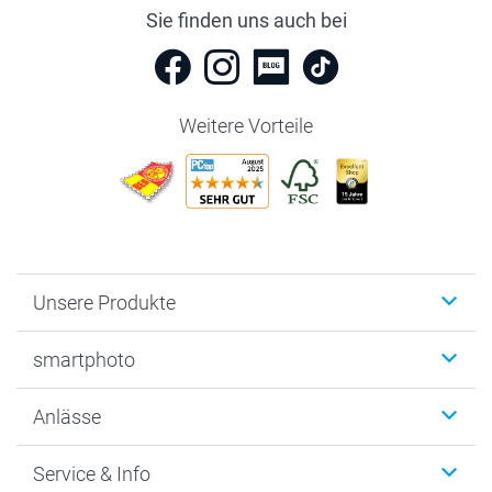
Sie finden uns auch bei
Weitere Vorteile
Unsere Produkte
Fotobücher
smartphoto
Fotogeschenke
Wanddekoration
Über uns
Anlässe
MyNameBook
Warum smartphoto
Foto-Grusskarten
Nachhaltigkeit
Weihnachten
Service & Info
Fotoabzüge, Fotos als Buch & Poster
Datenschutz
Neujahr