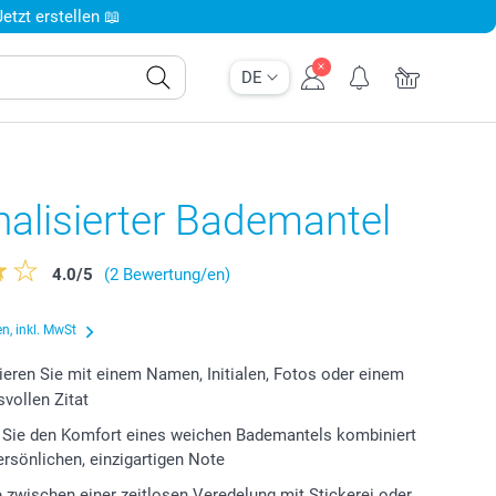
tzt erstellen 📖
DE
alisierter Bademantel
4.0
/
5
(2 Bewertung/en)
n, inkl. MwSt
ieren Sie mit einem Namen, Initialen, Fotos oder einem
vollen Zitat
 Sie den Komfort eines weichen Bademantels kombiniert
persönlichen, einzigartigen Note
 zwischen einer zeitlosen Veredelung mit Stickerei oder