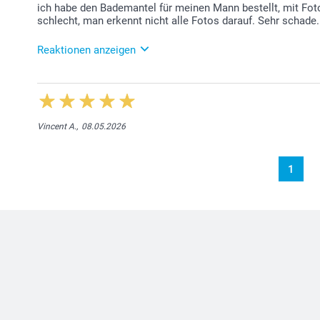
ich habe den Bademantel für meinen Mann bestellt, mit Fot
schlecht, man erkennt nicht alle Fotos darauf. Sehr schade.
Reaktionen anzeigen
24.06.2026
Lieber Kundin, Es tut uns leid, dass Sie mit der Quali
nehmen Sie doch direkt mit unserem Kundenservice 
freundliche Grüsse, smartphoto AG
Vincent A.,
08.05.2026
1