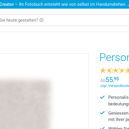
 Creator
– Ihr Fotobuch entsteht wie von selbst im Handumdrehen. Je
Person
55.
95
Ab
zzgl. Versandkoste
Personalis
bedeutungs
Geniessen
mit Ihrer 
Wählen Sie