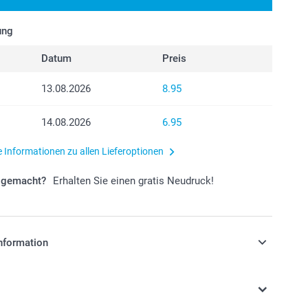
ung
Datum
Preis
13.08.2026
8.95
14.08.2026
6.95
e Informationen zu allen Lieferoptionen
r gemacht?
Erhalten Sie einen gratis Neudruck!
nformation
stehen sich in Schweizer Franken (CHF) inkl. MwSt. und
osten.