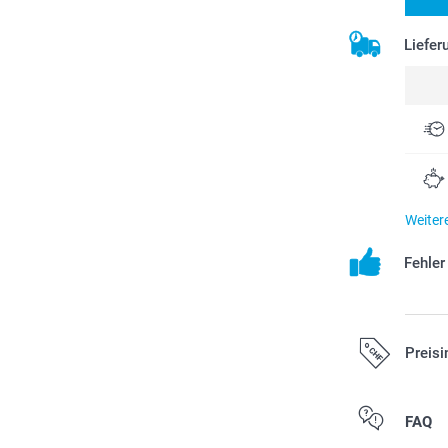
Liefer
Weiter
Fehle
Preisi
Alle Preise ver
FAQ
zzgl. Versandk