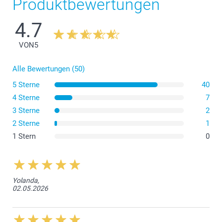
Produktbewertungen
4.7
VON
5
Alle Bewertungen (50)
5 Sterne
40
4 Sterne
7
Reinigen Sie die Sets direkt nach dem Gebrauch, damit
3 Sterne
2
Sie keine Essensreste abkratzen müssen.
2 Sterne
1
Waschen Sie es mit Wasser und Seife, ohne es in den
1 Stern
0
Geschirrspüler zu stellen.
Halten Sie ihn von Wärmequellen (heisse Töpfe,
Herdplatten) fern.
Yolanda,
02.05.2026