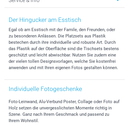
Service & Info
Fotoabzüge, Fotos als Buch & Poster
Datenschutz
Neujahr
Smartphone & Tablet Cases
Cookie-Erklärung
Valentinstag
Kontakt & FAQ
Zubehör & Material
AGB
Muttertag
Preise und Versandkosten
Der Hingucker am Esstisch
Foto-Kalender & Agenden
Impressum
Vatertag
Lieferfristen
Egal ob am Esstisch mit der Famile, den Freunden, oder
Sticker & Etiketten
Presse
Kommunion & Konfirmation
48h Lieferung
zu besonderen Anlässen. Die Platzsets aus Plastik
Geschenk-Gutscheine (PDF)
Partnerprogramme
Hochzeit
Zahlungsmöglichkeiten
bestechen durch ihre individuelle und robuste Art. Durch
Investor Relations
Geburtstag
Anmelden /Registrieren
das Plastik auf der Oberfläche sind die Tischsets bestens
B2B smartbusiness
Geburt
Sitemap
geschützt und leicht abwischbar. Nutzen Sie zudem eine
der vielen tollen Designsvorlagen, welche Sie kostenfrei
Widerrufsrecht
Zu allen Anlässen
Status der Bestellung
anwenden und mit Ihren eigenen Fotos gestalten können.
smartfriends
smartgarantie
smartbonus
Individuelle Fotogeschenke
Foto-Leinwand, Alu-Verbund Poster, Collage oder Foto auf
Holz setzen die unvergesslichsten Momente richtig in
Szene. Ganz nach Ihrem Geschmack und passend zu
Ihrem Wohnstil.