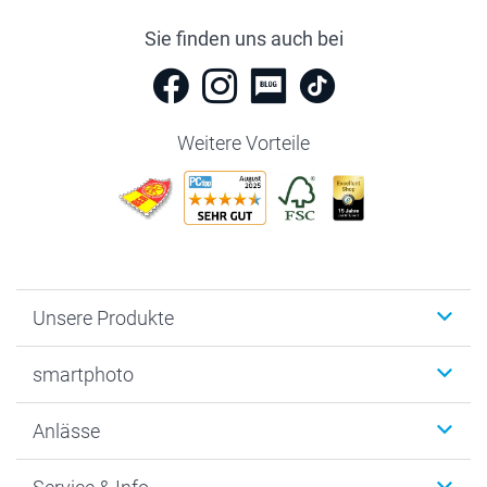
Sie finden uns auch bei
Weitere Vorteile
Unsere Produkte
Fotobücher
smartphoto
Fotogeschenke
Wanddekoration
Über uns
Anlässe
MyNameBook
Warum smartphoto
Foto-Grusskarten
Nachhaltigkeit
Weihnachten