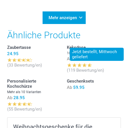
Mehr anzeigen
Ähnliche Produkte
Zaubertasse
Keksdose
Jetzt bestellt, Mittwoch
24.95
10 Varianten
geliefert
Ab
24.95
(33 Bewertung/en)
(119 Bewertung/en)
Personalisierte
Geschenksets
Kochschürze
Ab
59.95
Mehr als 10 Varianten
Ab
28.95
(55 Bewertung/en)
Weihnachtsgeschenke für die