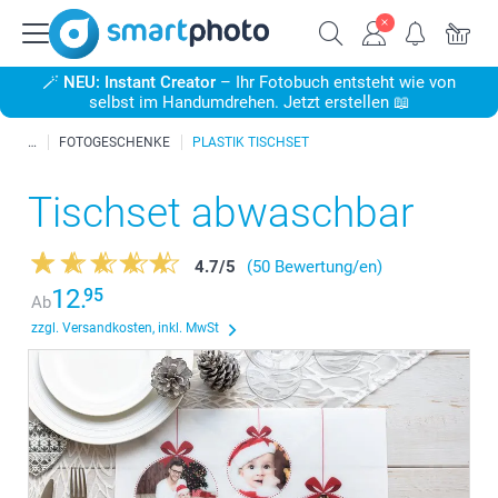
🪄
NEU: Instant Creator
– Ihr Fotobuch entsteht wie von
selbst im Handumdrehen. Jetzt erstellen 📖
FOTOGESCHENKE
PLASTIK TISCHSET
Tischset abwaschbar
4.7
/
5
(50 Bewertung/en)
12.
95
Ab
zzgl. Versandkosten, inkl. MwSt