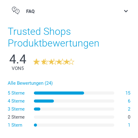
FAQ
Trusted Shops
Produktbewertungen
4.4
VON
5
Alle Bewertungen (24)
Die Schüssel im Frühstücksformat ist ideal, um
morgens sein Müsli zu geniessen.
5 Sterne
15
4 Sterne
6
Die Schale im Dessertformat, um bei Abenden mit
Freunden Häppchen zu teilen.
3 Sterne
2
2 Sterne
0
1 Stern
1