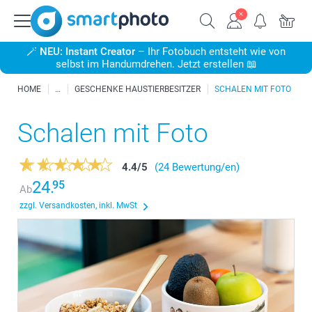
🪄
NEU: Instant Creator
– Ihr Fotobuch entsteht wie von
selbst im Handumdrehen. Jetzt erstellen 📖
HOME
GESCHENKE HAUSTIERBESITZER
SCHALEN MIT FOTO
Schalen mit Foto
4.4
/
5
(24 Bewertung/en)
24.
95
Ab
zzgl. Versandkosten, inkl. MwSt