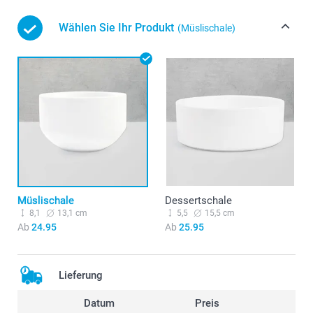
Wählen Sie Ihr Produkt
(Müslischale)
Müslischale
Dessertschale
8,1
13,1 cm
5,5
15,5 cm
Ab
24.95
Ab
25.95
Lieferung
Datum
Preis