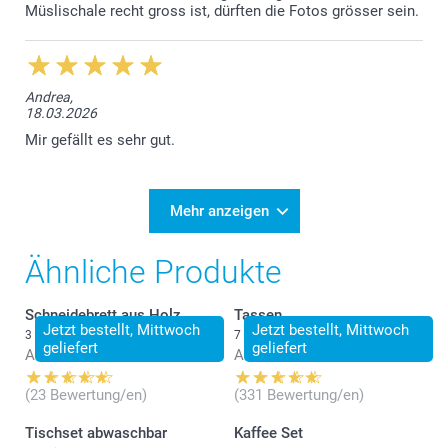
Müslischale recht gross ist, dürften die Fotos grösser sein.
Andrea,
18.03.2026
Mir gefällt es sehr gut.
Mehr anzeigen
Ähnliche Produkte
Schneidebrett aus Holz
Tassen
Jetzt bestellt, Mittwoch
Jetzt bestellt, Mittwoch
3 Varianten
7 Varianten
geliefert
geliefert
Ab
34.95
Ab
14.95
(23 Bewertung/en)
(331 Bewertung/en)
Tischset abwaschbar
Kaffee Set