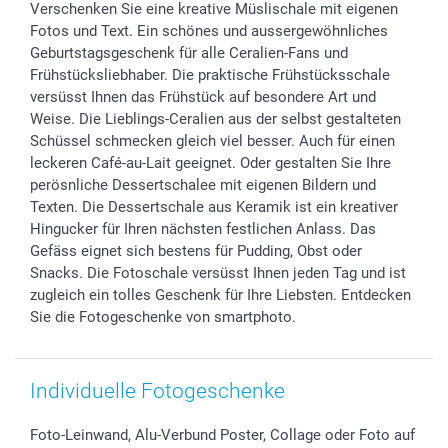
Verschenken Sie eine kreative Müslischale mit eigenen
Geschenk-Gutscheine (PDF)
Partnerprogramme
Hochzeit
Zahlungsmöglichkeiten
Fotos und Text. Ein schönes und aussergewöhnliches
Investor Relations
Geburtstag
Anmelden /Registrieren
Geburtstagsgeschenk für alle Ceralien-Fans und
B2B smartbusiness
Geburt
Sitemap
Frühstücksliebhaber. Die praktische Frühstücksschale
Widerrufsrecht
Zu allen Anlässen
Status der Bestellung
versüsst Ihnen das Frühstück auf besondere Art und
Weise. Die Lieblings-Ceralien aus der selbst gestalteten
smartfriends
Schüssel schmecken gleich viel besser. Auch für einen
smartgarantie
leckeren Café-au-Lait geeignet. Oder gestalten Sie Ihre
smartbonus
perösnliche Dessertschalee mit eigenen Bildern und
Texten. Die Dessertschale aus Keramik ist ein kreativer
Hingucker für Ihren nächsten festlichen Anlass. Das
Gefäss eignet sich bestens für Pudding, Obst oder
Snacks. Die Fotoschale versüsst Ihnen jeden Tag und ist
zugleich ein tolles Geschenk für Ihre Liebsten. Entdecken
Sie die Fotogeschenke von smartphoto.
Individuelle Fotogeschenke
Foto-Leinwand, Alu-Verbund Poster, Collage oder Foto auf