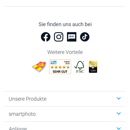
Sie finden uns auch bei
Weitere Vorteile
Unsere Produkte
Fotobücher
smartphoto
Fotogeschenke
Wanddekoration
Über uns
Anlässe