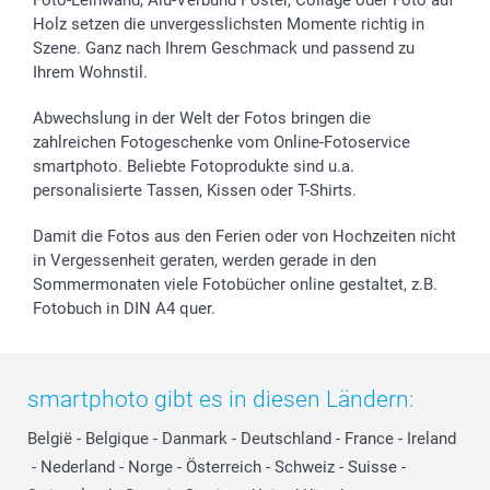
Foto-Leinwand, Alu-Verbund Poster, Collage oder Foto auf
Holz setzen die unvergesslichsten Momente richtig in
Szene. Ganz nach Ihrem Geschmack und passend zu
Ihrem Wohnstil.
Abwechslung in der Welt der Fotos bringen die
zahlreichen Fotogeschenke vom Online-Fotoservice
smartphoto. Beliebte Fotoprodukte sind u.a.
personalisierte Tassen, Kissen oder T-Shirts.
Damit die Fotos aus den Ferien oder von Hochzeiten nicht
in Vergessenheit geraten, werden gerade in den
Sommermonaten viele Fotobücher online gestaltet, z.B.
Fotobuch in DIN A4 quer.
smartphoto gibt es in diesen Ländern:
België
-
Belgique
-
Danmark
-
Deutschland
-
France
-
Ireland
-
Nederland
-
Norge
-
Österreich
-
Schweiz
-
Suisse
-