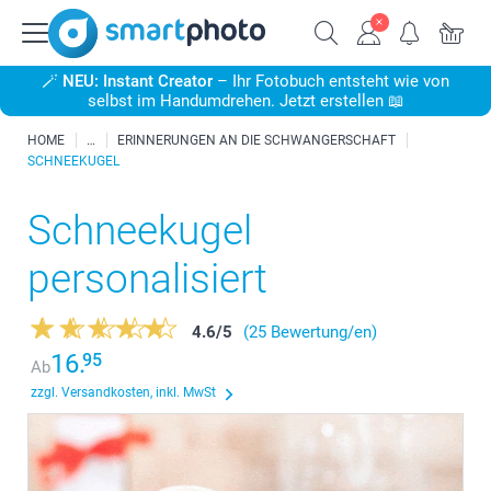
🪄
NEU: Instant Creator
– Ihr Fotobuch entsteht wie von
selbst im Handumdrehen. Jetzt erstellen 📖
HOME
ERINNERUNGEN AN DIE SCHWANGERSCHAFT
SCHNEEKUGEL
Schneekugel
personalisiert
4.6
/
5
(25 Bewertung/en)
16.
95
Ab
zzgl. Versandkosten, inkl. MwSt