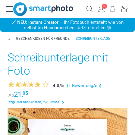
🪄
NEU: Instant Creator
– Ihr Fotobuch entsteht wie von
selbst im Handumdrehen. Jetzt erstellen 📖
GESCHENKIDEEN FÜR FREUNDE
SCHREIBUNTERLAGE
Schreibunterlage mit
Foto
4.0
/
5
(1 Bewertung/en)
21.
95
Ab
zzgl. Versandkosten, inkl. MwSt