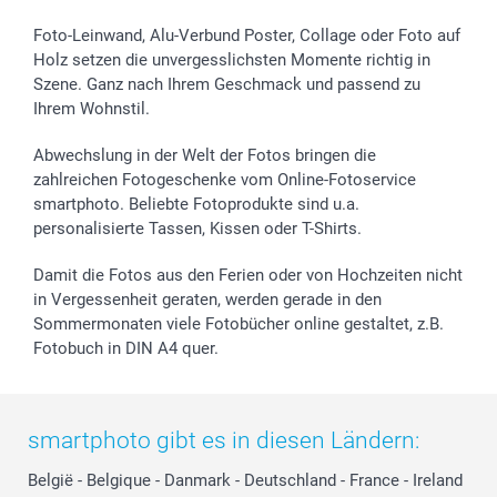
Foto-Kalender & Agenden
Impressum
Vatertag
Lieferfristen
Sticker & Etiketten
Presse
Kommunion & Konfirmation
48h Lieferung
Foto-Leinwand, Alu-Verbund Poster, Collage oder Foto auf
Holz setzen die unvergesslichsten Momente richtig in
Geschenk-Gutscheine (PDF)
Partnerprogramme
Hochzeit
Zahlungsmöglichkeiten
Szene. Ganz nach Ihrem Geschmack und passend zu
Investor Relations
Geburtstag
Anmelden /Registrieren
Ihrem Wohnstil.
B2B smartbusiness
Geburt
Sitemap
Widerrufsrecht
Zu allen Anlässen
Status der Bestellung
Abwechslung in der Welt der Fotos bringen die
smartfriends
zahlreichen Fotogeschenke vom Online-Fotoservice
smartphoto. Beliebte Fotoprodukte sind u.a.
smartgarantie
personalisierte Tassen, Kissen oder T-Shirts.
smartbonus
Damit die Fotos aus den Ferien oder von Hochzeiten nicht
in Vergessenheit geraten, werden gerade in den
Sommermonaten viele Fotobücher online gestaltet, z.B.
Fotobuch in DIN A4 quer.
smartphoto gibt es in diesen Ländern:
België
-
Belgique
-
Danmark
-
Deutschland
-
France
-
Ireland