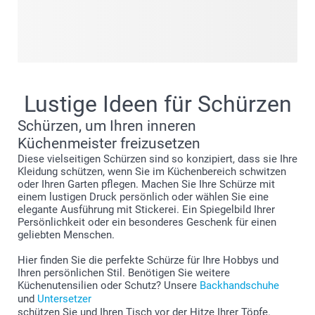
Bei smartphoto bieten wir Ihnen viele kreative
Möglichkeiten, nicht nur Ihre Schürzen für die Küche oder
den Garten, sondern auch Ihr Badezimmer und Ihren
Kleiderschrank zu personalisieren! Egal, ob Sie etwas für
sich selbst oder ein Geschenk für jemand anderen suchen -
wir bieten viele Ideen, um genau das zu finden, was Sie
Lustige Ideen für Schürzen
suchen. Mit einer
Schürzen, um Ihren inneren
für Ihre Küche, Ihren Garten, Ihr Bad oder Ihren
Küchenmeister freizusetzen
Kleiderschrank können Sie ganz einfach Ihre Lieblings-
Diese vielseitigen Schürzen sind so konzipiert, dass sie Ihre
Textilprodukte gestalten.
Kleidung schützen, wenn Sie im Küchenbereich schwitzen
oder Ihren Garten pflegen. Machen Sie Ihre Schürze mit
einem lustigen Druck persönlich oder wählen Sie eine
elegante Ausführung mit Stickerei. Ein Spiegelbild Ihrer
Persönlichkeit oder ein besonderes Geschenk für einen
geliebten Menschen.
Hier finden Sie die perfekte Schürze für Ihre Hobbys und
Ihren persönlichen Stil. Benötigen Sie weitere
Küchenutensilien oder Schutz? Unsere
Backhandschuhe
und
Untersetzer
schützen Sie und Ihren Tisch vor der Hitze Ihrer Töpfe.