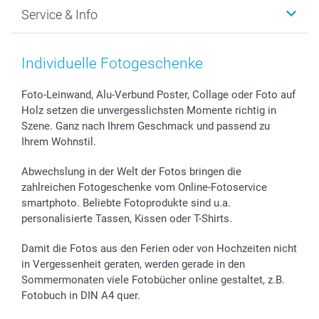
Foto-Grusskarten
Nachhaltigkeit
Weihnachten
Service & Info
Fotoabzüge, Fotos als Buch & Poster
Datenschutz
Neujahr
Smartphone & Tablet Cases
Cookie-Erklärung
Valentinstag
Kontakt & FAQ
Zubehör & Material
AGB
Muttertag
Preise und Versandkosten
Individuelle Fotogeschenke
Foto-Kalender & Agenden
Impressum
Vatertag
Lieferfristen
Sticker & Etiketten
Presse
Kommunion & Konfirmation
48h Lieferung
Foto-Leinwand, Alu-Verbund Poster, Collage oder Foto auf
Holz setzen die unvergesslichsten Momente richtig in
Geschenk-Gutscheine (PDF)
Partnerprogramme
Hochzeit
Zahlungsmöglichkeiten
Szene. Ganz nach Ihrem Geschmack und passend zu
Investor Relations
Geburtstag
Anmelden /Registrieren
Ihrem Wohnstil.
B2B smartbusiness
Geburt
Sitemap
Widerrufsrecht
Zu allen Anlässen
Status der Bestellung
Abwechslung in der Welt der Fotos bringen die
smartfriends
zahlreichen Fotogeschenke vom Online-Fotoservice
smartphoto. Beliebte Fotoprodukte sind u.a.
smartgarantie
personalisierte Tassen, Kissen oder T-Shirts.
smartbonus
Damit die Fotos aus den Ferien oder von Hochzeiten nicht
in Vergessenheit geraten, werden gerade in den
Sommermonaten viele Fotobücher online gestaltet, z.B.
Fotobuch in DIN A4 quer.