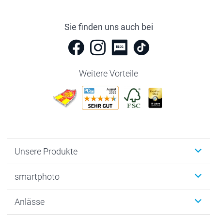
Sie finden uns auch bei
Weitere Vorteile
Unsere Produkte
Fotobücher
smartphoto
Fotogeschenke
Wanddekoration
Über uns
Anlässe
MyNameBook
Warum smartphoto