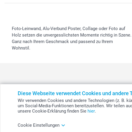
Foto-Leinwand, Alu-Verbund Poster, Collage oder Foto auf
Holz setzen die unvergesslichsten Momente richtig in Szene.
Ganz nach Ihrem Geschmack und passend zu Ihrem
Wohnstil.
België
-
Belgique
-
Danmark
-
Deutschland
-
France
-
Ir
Diese Webseite verwendet Cookies und andere 
Wir verwenden Cookies und andere Technologien (z. B. kün
um Social-Media-Funktionen bereitzustellen. Wir teilen a
unsere Cookie-Erklärung finden Sie
hier
.
© smartphoto Group. Alle Rechte vorbehalten.
Cookie Einstellungen