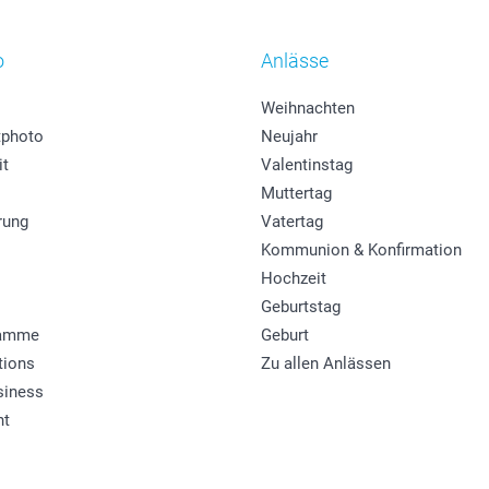
o
Anlässe
Weihnachten
photo
Neujahr
it
Valentinstag
Muttertag
rung
Vatertag
Kommunion & Konfirmation
Hochzeit
Geburtstag
ramme
Geburt
tions
Zu allen Anlässen
siness
ht