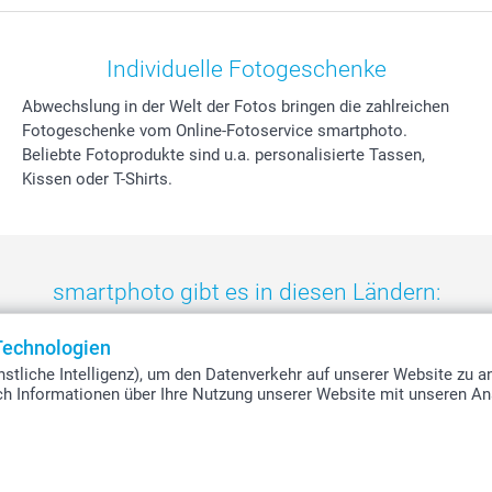
Individuelle Fotogeschenke
Abwechslung in der Welt der Fotos bringen die zahlreichen
Fotogeschenke vom Online-Fotoservice smartphoto.
Beliebte Fotoprodukte sind u.a. personalisierte Tassen,
Kissen oder T-Shirts.
smartphoto gibt es in diesen Ländern:
eland
-
Nederland
-
Norge
-
Österreich
-
Schweiz
-
Suisse
-
Switzerla
Technologien
stliche Intelligenz), um den Datenverkehr auf unserer Website zu a
uch Informationen über Ihre Nutzung unserer Website mit unseren An
Alle Preise verstehen sich in Schweizer Franken (CHF) inkl. MwSt. und zzgl.
Versandkosten.