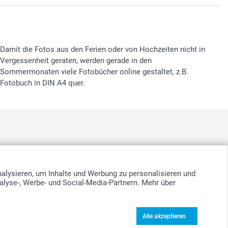
Damit die Fotos aus den Ferien oder von Hochzeiten nicht in
Vergessenheit geraten, werden gerade in den
Sommermonaten viele Fotobücher online gestaltet, z.B.
Fotobuch in DIN A4 quer.
nd
-
Suomi
-
Sverige
-
United Kingdom
-
Other Countries
nalysieren, um Inhalte und Werbung zu personalisieren und
alyse-, Werbe- und Social-Media-Partnern. Mehr über
Alle akzeptieren