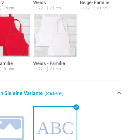
rz
Weiss
Beige- Familie
79 cm
72
81 cm
72
81 cm
Familie
Weiss - Familie
81 cm
72
81 cm
n Sie eine Variante
(Stickerei)