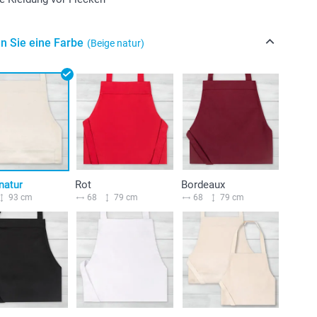
n Sie eine Farbe
(Beige natur)
natur
Rot
Bordeaux
93 cm
68
79 cm
68
79 cm