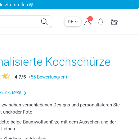
tzt erstellen 📖
DE
alisierte Kochschürze
4.7
/
5
(55 Bewertung/en)
n, inkl. MwSt
 zwischen verschiedenen Designs und personalisieren Sie
xt und/oder Foto
ndelte beige Baumwollschürze mit dem Aussehen und der
 Leinen
re Kleidung vor Flecken