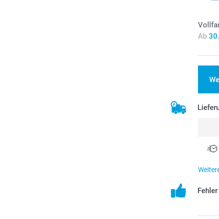
Vollfa
Ab
30
We
Liefer
Weiter
Fehle