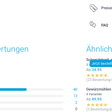
Preisi
Alle Preise ver
FAQ
zzgl. Versandk
ertungen
Ähnlic
Schneidebrett 
Jetzt bestel
3 Varianten
Ab
34.95
(23 Bewertung/
Gewürzmühlen
40
4 Varianten
13
Ab
49.95
2
0
(3 Bewertung/e