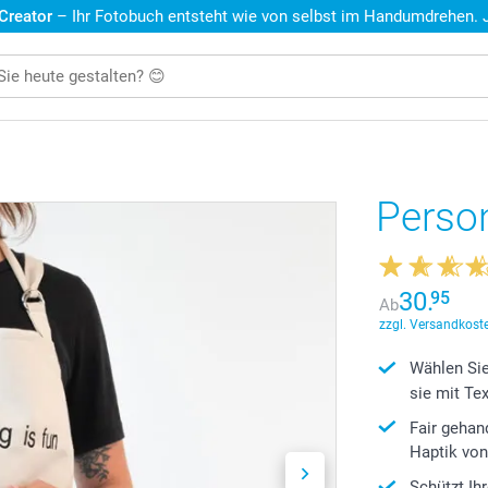
 Creator
– Ihr Fotobuch entsteht wie von selbst im Handumdrehen. Je
Person
30.
95
Ab
zzgl. Versandkoste
Wählen Sie
sie mit Te
Fair geha
Haptik von
Schützt Ih