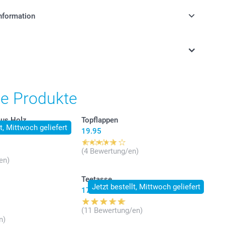
nformation
stehen sich in Schweizer Franken (CHF) inkl. MwSt. und
osten.
he Produkte
aus Holz
Topflappen
lt, Mittwoch geliefert
19.95
(4 Bewertung/en)
en)
Teetasse
Jetzt bestellt, Mittwoch geliefert
17.95
(11 Bewertung/en)
n)