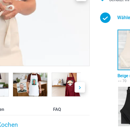
Wähle
Beige 
70
en
FAQ
 Kochen