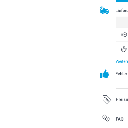
Liefer
Weiter
Fehle
Preisi
Alle Preise ver
FAQ
zzgl. Versandk