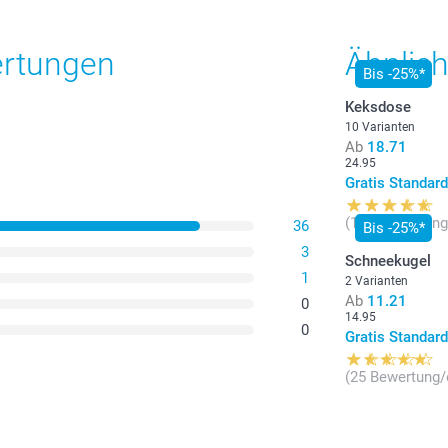
ertungen
Ähnlic
Bis -25%*
Keksdose
10 Varianten
Ab
18.71
24.95
Gratis Standar
(119 Bewertung
36
Bis -25%*
3
Schneekugel
1
2 Varianten
Ab
11.21
0
14.95
0
Gratis Standar
(25 Bewertung/