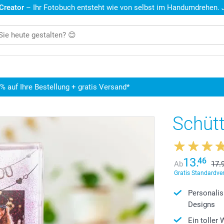
 Creator
– Ihr Fotobuch entsteht wie von selbst im Handumdrehen. Je
5% auf Ihre Bestellung + gratis Versand*
Schüt
13.
46
Ab
17.
Gratis Standardve
Personalis
Designs
Ein toller