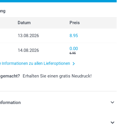
ung
Datum
Preis
13.08.2026
8.95
0.00
14.08.2026
6.95
e Informationen zu allen Lieferoptionen
r gemacht?
Erhalten Sie einen gratis Neudruck!
nformation
stehen sich in Schweizer Franken (CHF) inkl. MwSt. und
osten.