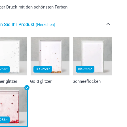
ger Druck mit den schönsten Farben
n Sie Ihr Produkt
(Herzchen)
-25%*
Bis -25%*
Bis -25%*
ner glitzer
Gold glitzer
Schneeflocken
-25%*