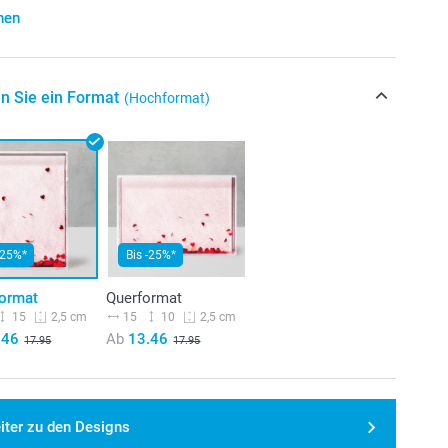
hen
n Sie ein Format
(Hochformat)
-25%*
Bis -25%*
ormat
Querformat
15
15
10
2,5 cm
2,5 cm
.46
Ab
13.46
17.95
17.95
iter zu den Designs