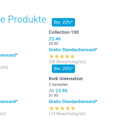
he Produkte
Bis -25%*
Collection 100
22.46
29.95
Gratis Standardversand*
dversand*
(28 Bewertung/en)
/en)
Bis -25%*
Kork Untersetzer
2 Varianten
Ab
23.96
31.95
dversand*
Gratis Standardversand*
en)
(14 Bewertung/en)