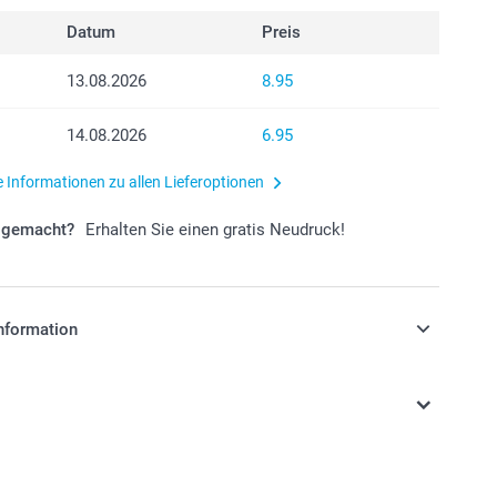
Datum
Preis
13.08.2026
8.95
14.08.2026
6.95
e Informationen zu allen Lieferoptionen
r gemacht?
Erhalten Sie einen gratis Neudruck!
nformation
stehen sich in Schweizer Franken (CHF) inkl. MwSt. und
osten.