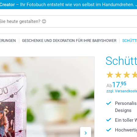
 Creator
– Ihr Fotobuch entsteht wie von selbst im Handumdrehen. Je
NERUNGEN
GESCHENKE UND DEKORATION FÜR IHRE BABYSHOWER
SCHÜTT
Schüt
17.
95
Ab
zzgl. Versandkoste
Personalis
Designs
Ein toller
Hochwerti