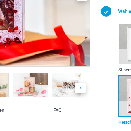
Wähle
Silber
en
FAQ
Herzc