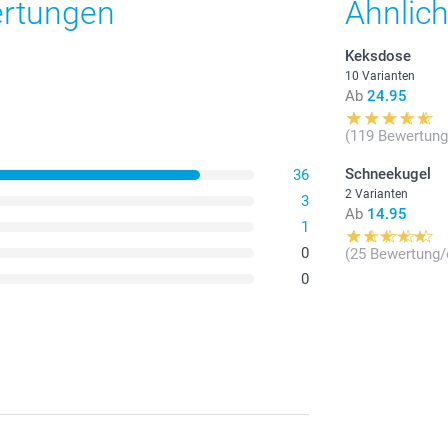
ertungen
Ähnlic
Keksdose
10 Varianten
Ab
24.95
(119 Bewertung
Schneekugel
36
2 Varianten
3
Ab
14.95
1
0
(25 Bewertung/
0