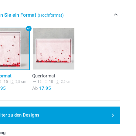
n Sie ein Format
(Hochformat)
ormat
Querformat
15
15
10
2,5 cm
2,5 cm
.95
Ab
17.95
iter zu den Designs
ung