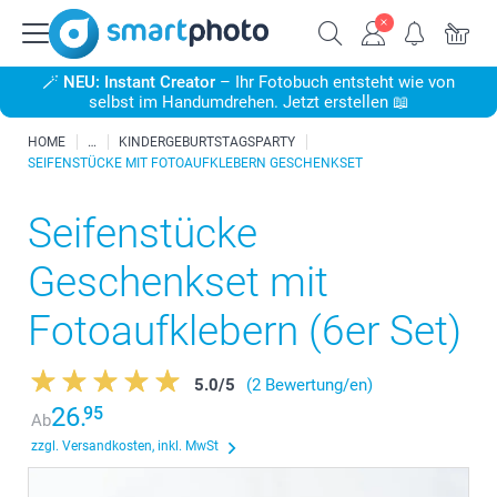
🪄
NEU: Instant Creator
– Ihr Fotobuch entsteht wie von
selbst im Handumdrehen. Jetzt erstellen 📖
HOME
KINDERGEBURTSTAGSPARTY
SEIFENSTÜCKE MIT FOTOAUFKLEBERN GESCHENKSET
Seifenstücke
Geschenkset mit
Fotoaufklebern (6er Set)
5.0
/
5
(2 Bewertung/en)
26.
95
Ab
zzgl. Versandkosten, inkl. MwSt