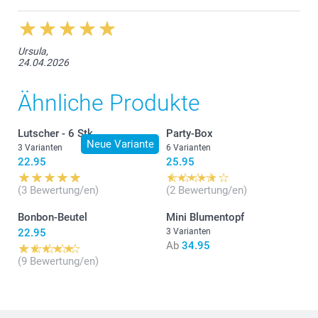
reinen, natürlichen Look.
Rosa
– dezent gefärbt mit sanften rosafarbenen
Pigmenten.
Ursula,
Blau
– frischer Blauton mit zusätzlichen pflegenden
24.04.2026
Inhaltsstoffen.
Ähnliche Produkte
Lutscher - 6 Stk.
Party-Box
Neue Variante
3 Varianten
6 Varianten
22.95
25.95
(3 Bewertung/en)
(2 Bewertung/en)
Bonbon-Beutel
Mini Blumentopf
22.95
3 Varianten
Ab
34.95
(9 Bewertung/en)