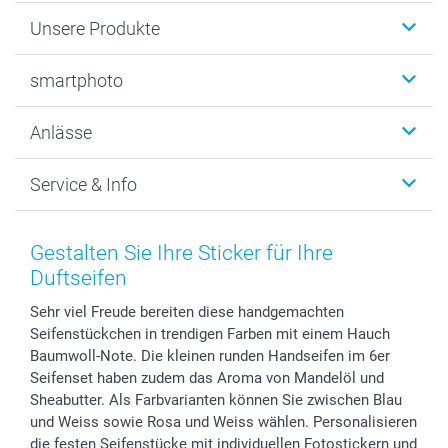
Unsere Produkte
Fotobücher
smartphoto
Fotogeschenke
Wanddekoration
Über uns
Anlässe
MyNameBook
Warum smartphoto
Foto-Grusskarten
Nachhaltigkeit
Weihnachten
Service & Info
Fotoabzüge, Fotos als Buch & Poster
Datenschutz
Neujahr
Smartphone & Tablet Cases
Cookie-Erklärung
Valentinstag
Kontakt & FAQ
Zubehör & Material
AGB
Muttertag
Preise und Versandkosten
Gestalten Sie Ihre Sticker für Ihre
Foto-Kalender & Agenden
Impressum
Vatertag
Lieferfristen
Duftseifen
Sticker & Etiketten
Presse
Kommunion & Konfirmation
48h Lieferung
Sehr viel Freude bereiten diese handgemachten
Geschenk-Gutscheine (PDF)
Partnerprogramme
Hochzeit
Zahlungsmöglichkeiten
Seifenstückchen in trendigen Farben mit einem Hauch
Investor Relations
Geburtstag
Anmelden /Registrieren
Baumwoll-Note. Die kleinen runden Handseifen im 6er
B2B smartbusiness
Geburt
Sitemap
Seifenset haben zudem das Aroma von Mandelöl und
Widerrufsrecht
Zu allen Anlässen
Status der Bestellung
Sheabutter. Als Farbvarianten können Sie zwischen Blau
und Weiss sowie Rosa und Weiss wählen. Personalisieren
smartfriends
die festen Seifenstücke mit individuellen Fotostickern und