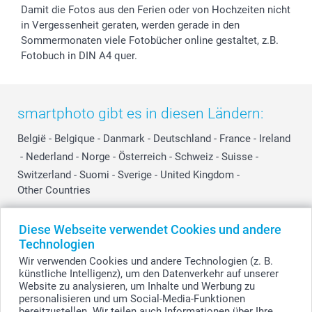
Damit die Fotos aus den Ferien oder von Hochzeiten nicht
in Vergessenheit geraten, werden gerade in den
Sommermonaten viele Fotobücher online gestaltet, z.B.
Fotobuch in DIN A4 quer.
smartphoto gibt es in diesen Ländern:
België
-
Belgique
-
Danmark
-
Deutschland
-
France
-
Ireland
-
Nederland
-
Norge
-
Österreich
-
Schweiz
-
Suisse
-
Switzerland
-
Suomi
-
Sverige
-
United Kingdom
-
Other Countries
Diese Webseite verwendet Cookies und andere
Alle Preise verstehen sich in Schweizer Franken (CHF) inkl. MwSt. und zzgl.
Technologien
Versandkosten.
Wir verwenden Cookies und andere Technologien (z. B.
künstliche Intelligenz), um den Datenverkehr auf unserer
Website zu analysieren, um Inhalte und Werbung zu
personalisieren und um Social-Media-Funktionen
© smartphoto Group. Alle Rechte vorbehalten.
bereitzustellen. Wir teilen auch Informationen über Ihre