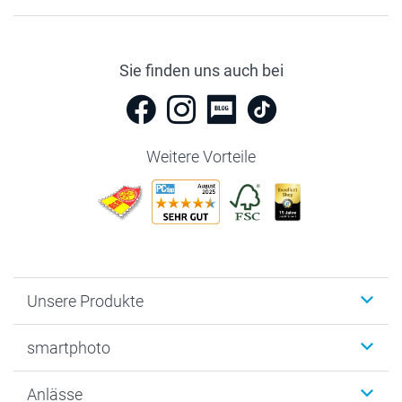
Sie finden uns auch bei
Weitere Vorteile
Unsere Produkte
Fotobücher
smartphoto
Fotogeschenke
Wanddekoration
Über uns
Anlässe
MyNameBook
Warum smartphoto