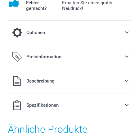
Fehler
Erhalten Sie einen gratis
gemacht?
Neudruck!
Optionen
So haben Sie noch länger Freude an Ihrem
Preisinformation
Lufterfrischer!
50.00/Stück
Alle Preise verstehen sich in Schweizer Franken (CHF) inkl.
Beschreibung
MwSt. und zzgl. Versandkosten.
Spezifikationen
Ähnliche Produkte