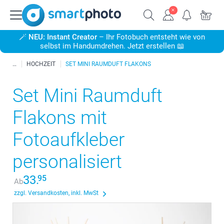
🪄
NEU: Instant Creator
– Ihr Fotobuch entsteht wie von
selbst im Handumdrehen. Jetzt erstellen 📖
HOCHZEIT
SET MINI RAUMDUFT FLAKONS
Set Mini Raumduft
Flakons mit
Fotoaufkleber
personalisiert
33.
95
Ab
zzgl. Versandkosten, inkl. MwSt