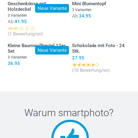
Geschenkdose mit
Mini Blumentopf
Neue Variante
Holzdeckel
3 Varianten
3 Varianten
Ab
34.95
Ab
41.95
(1 Bewertung/en)
Kleine Baumwollbeutel 12er
Schokolade mit Foto - 24
Neue Variante
Set
Stk.
3 Varianten
27.95
36.95
(10 Bewertung/en)
Warum
smartphoto
?
Natürliches Holz: 7cm (Höhe) x 5.2cm (Durchmesser)