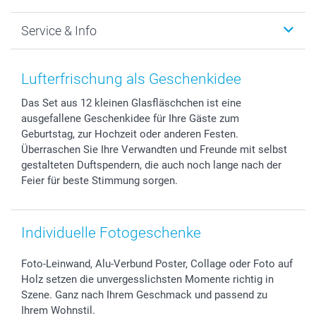
Foto-Grusskarten
Nachhaltigkeit
Weihnachten
Service & Info
Fotoabzüge, Fotos als Buch & Poster
Datenschutz
Neujahr
Smartphone & Tablet Cases
Cookie-Erklärung
Valentinstag
Kontakt & FAQ
Zubehör & Material
AGB
Muttertag
Preise und Versandkosten
Lufterfrischung als Geschenkidee
Foto-Kalender & Agenden
Impressum
Vatertag
Lieferfristen
Das Set aus 12 kleinen Glasfläschchen ist eine
Sticker & Etiketten
Presse
Kommunion & Konfirmation
48h Lieferung
ausgefallene Geschenkidee für Ihre Gäste zum
Geschenk-Gutscheine (PDF)
Partnerprogramme
Hochzeit
Zahlungsmöglichkeiten
Geburtstag, zur Hochzeit oder anderen Festen.
Investor Relations
Geburtstag
Anmelden /Registrieren
Überraschen Sie Ihre Verwandten und Freunde mit selbst
B2B smartbusiness
Geburt
Sitemap
gestalteten Duftspendern, die auch noch lange nach der
Feier für beste Stimmung sorgen.
Widerrufsrecht
Zu allen Anlässen
Status der Bestellung
smartfriends
smartgarantie
Individuelle Fotogeschenke
smartbonus
Foto-Leinwand, Alu-Verbund Poster, Collage oder Foto auf
Holz setzen die unvergesslichsten Momente richtig in
Szene. Ganz nach Ihrem Geschmack und passend zu
Ihrem Wohnstil.