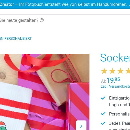
 Creator
– Ihr Fotobuch entsteht wie von selbst im Handumdrehen. Je
N PERSONALISIERT
Socken
19.
95
Ab
zzgl. Versandkoste
Einzigartig
Logo und T
Personalis
Jedes Paar 
eine einzi