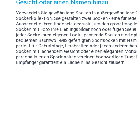
Gesicht oder einen Namen hinzu
Verwandeln Sie gewöhnliche Socken in außergewöhnliche G
Sockenkollektion. Sie gestalten zwei Socken - eine für jede
Aussenseite Ihres Knöchels gedruckt, um den grösstmöglich
Socken mit Foto Ihre Lieblingsbilder hoch oder fügen Sie ei
jeder Socke ihren eigenen Look - passende Socken sind opti
bequemen Baumwoll-Mix gefertigten Sportsocken mit Name
perfekt für Geburtstage, Hochzeiten oder jeden anderen beso
Socken mit lachendem Gesicht oder einen eleganten Monog
personalisierten Sportsocken vereinen hochwertigen Trage
Empfänger garantiert ein Lächeln ins Gesicht zaubern.