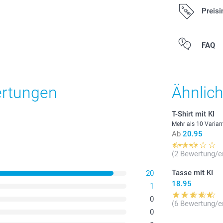
Preisi
Alle Preise ver
FAQ
zzgl. Versandk
ertungen
Ähnlic
T-Shirt mit KI
Mehr als 10 Varian
Ab
20.95
(2 Bewertung/e
Tasse mit KI
20
Bitte wa
18.95
im Scho
1
Celsius.
0
Nutzen S
(6 Bewertung/e
Weichspü
0
Lassen S