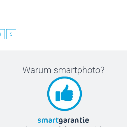
4
5
Warum
smartphoto
?