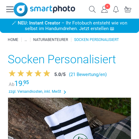
🪄
NEU: Instant Creator
– Ihr Fotobuch entsteht wie von
selbst im Handumdrehen. Jetzt erstellen 📖
HOME
NATURABENTEURER
SOCKEN PERSONALISIERT
Socken Personalisiert
5.0
/
5
(21 Bewertung/en)
19.
95
Ab
zzgl. Versandkosten, inkl. MwSt