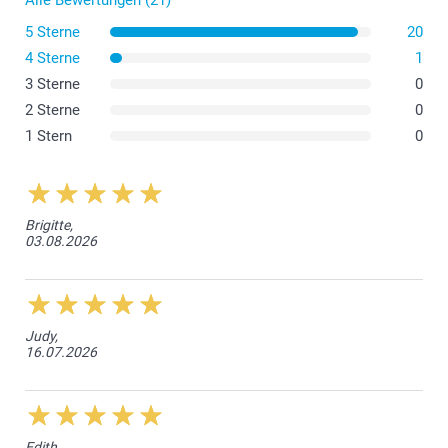
5 Sterne
20
4 Sterne
1
Bitte waschen Sie die Socken auf links bei niedriger
Temperatur und im Schonwaschgang. Wir empfehlen
3 Sterne
0
eine Wäsche bei 30 Grad Celsius.
2 Sterne
0
Nutzen Sie mildes Waschmittel und vermeiden Sie
1 Stern
0
Bleichmittel und Weichspüler.
Lassen Sie die Socken an der Luft trocknen oder im
Trockner bei niedriger Hitze.
Brigitte,
03.08.2026
Judy,
16.07.2026
Edith,