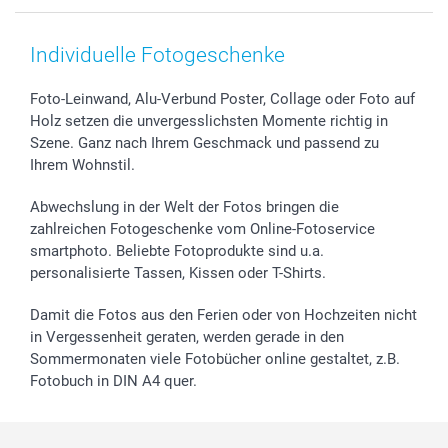
Smartphone & Tablet Cases
Cookie-Erklärung
Valentinstag
Kontakt & FAQ
Zubehör & Material
AGB
Muttertag
Preise und Versandkosten
Individuelle Fotogeschenke
Foto-Kalender & Agenden
Impressum
Vatertag
Lieferfristen
Sticker & Etiketten
Presse
Kommunion & Konfirmation
48h Lieferung
Foto-Leinwand, Alu-Verbund Poster, Collage oder Foto auf
Holz setzen die unvergesslichsten Momente richtig in
Geschenk-Gutscheine (PDF)
Partnerprogramme
Hochzeit
Zahlungsmöglichkeiten
Szene. Ganz nach Ihrem Geschmack und passend zu
Investor Relations
Geburtstag
Anmelden /Registrieren
Ihrem Wohnstil.
B2B smartbusiness
Geburt
Sitemap
Widerrufsrecht
Zu allen Anlässen
Status der Bestellung
Abwechslung in der Welt der Fotos bringen die
smartfriends
zahlreichen Fotogeschenke vom Online-Fotoservice
smartphoto. Beliebte Fotoprodukte sind u.a.
smartgarantie
personalisierte Tassen, Kissen oder T-Shirts.
smartbonus
Damit die Fotos aus den Ferien oder von Hochzeiten nicht
in Vergessenheit geraten, werden gerade in den
Sommermonaten viele Fotobücher online gestaltet, z.B.
Fotobuch in DIN A4 quer.