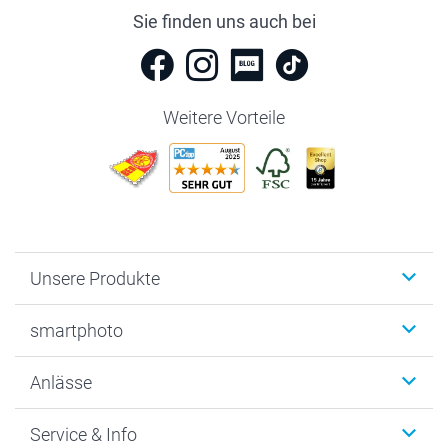
Sie finden uns auch bei
Weitere Vorteile
Unsere Produkte
Fotobücher
smartphoto
Fotogeschenke
Wanddekoration
Über uns
Anlässe
MyNameBook
Warum smartphoto
Foto-Grusskarten
Nachhaltigkeit
Weihnachten
Service & Info
Fotoabzüge, Fotos als Buch & Poster
Datenschutz
Neujahr