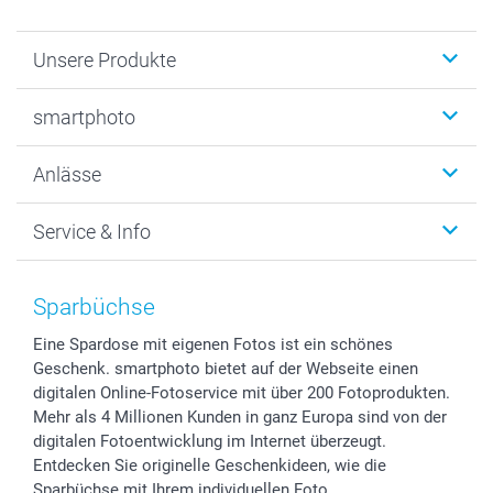
Unsere Produkte
Fotobücher
smartphoto
Fotogeschenke
Wanddekoration
Über uns
Anlässe
MyNameBook
Warum smartphoto
Foto-Grusskarten
Nachhaltigkeit
Weihnachten
Service & Info
Fotoabzüge, Fotos als Buch & Poster
Datenschutz
Neujahr
Smartphone & Tablet Cases
Cookie-Erklärung
Valentinstag
Kontakt & FAQ
Zubehör & Material
AGB
Muttertag
Preise und Versandkosten
Sparbüchse
Foto-Kalender & Agenden
Impressum
Vatertag
Lieferfristen
Eine Spardose mit eigenen Fotos ist ein schönes
Sticker & Etiketten
Presse
Kommunion & Konfirmation
48h Lieferung
Geschenk. smartphoto bietet auf der Webseite einen
Geschenk-Gutscheine (PDF)
Partnerprogramme
Hochzeit
Zahlungsmöglichkeiten
digitalen Online-Fotoservice mit über 200 Fotoprodukten.
Investor Relations
Geburtstag
Anmelden /Registrieren
Mehr als 4 Millionen Kunden in ganz Europa sind von der
B2B smartbusiness
Geburt
Sitemap
digitalen Fotoentwicklung im Internet überzeugt.
Entdecken Sie originelle Geschenkideen, wie die
Widerrufsrecht
Zu allen Anlässen
Status der Bestellung
Sparbüchse mit Ihrem individuellen Foto.