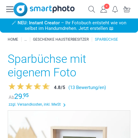
🪄
NEU: Instant Creator
– Ihr Fotobuch entsteht wie von
selbst im Handumdrehen. Jetzt erstellen 📖
HOME
GESCHENKE HAUSTIERBESITZER
SPARBÜCHSE
Sparbüchse mit
eigenem Foto
4.8
/
5
(13 Bewertung/en)
29.
95
Ab
zzgl. Versandkosten, inkl. MwSt