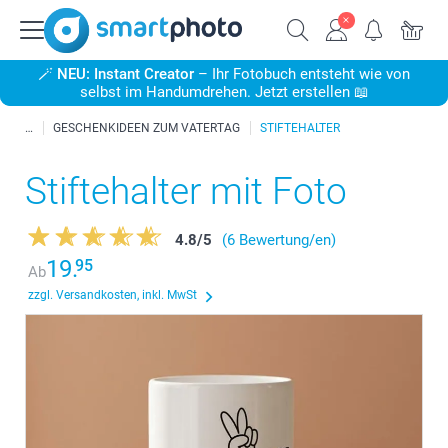
🪄
NEU: Instant Creator
– Ihr Fotobuch entsteht wie von
selbst im Handumdrehen. Jetzt erstellen 📖
GESCHENKIDEEN ZUM VATERTAG
STIFTEHALTER
Stiftehalter mit Foto
4.8
/
5
(6 Bewertung/en)
19.
95
Ab
zzgl. Versandkosten, inkl. MwSt