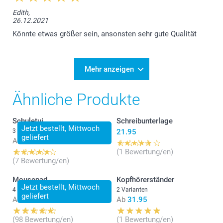
Edith,
26.12.2021
Könnte etwas größer sein, ansonsten sehr gute Qualität
Mehr anzeigen
Ähnliche Produkte
Schuletui
Schreibunterlage
Jetzt bestellt, Mittwoch
3 Varianten
21.95
geliefert
Ab
17.95
(1 Bewertung/en)
(7 Bewertung/en)
Mousepad
Kopfhörerständer
Jetzt bestellt, Mittwoch
4 Varianten
2 Varianten
geliefert
Ab
14.95
Ab
31.95
(98 Bewertung/en)
(1 Bewertung/en)