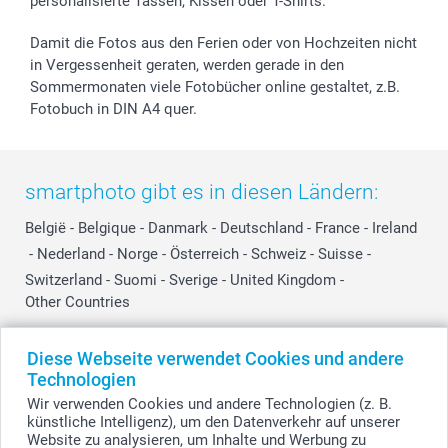
personalisierte Tassen, Kissen oder T-Shirts.
Damit die Fotos aus den Ferien oder von Hochzeiten nicht
in Vergessenheit geraten, werden gerade in den
Sommermonaten viele Fotobücher online gestaltet, z.B.
Fotobuch in DIN A4 quer.
smartphoto gibt es in diesen Ländern:
België
-
Belgique
-
Danmark
-
Deutschland
-
France
-
Ireland
-
Nederland
-
Norge
-
Österreich
-
Schweiz
-
Suisse
-
Switzerland
-
Suomi
-
Sverige
-
United Kingdom
-
Other Countries
Diese Webseite verwendet Cookies und andere
Alle Preise verstehen sich in Schweizer Franken (CHF) inkl. MwSt. und zzgl.
Technologien
Versandkosten.
Wir verwenden Cookies und andere Technologien (z. B.
künstliche Intelligenz), um den Datenverkehr auf unserer
Website zu analysieren, um Inhalte und Werbung zu