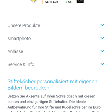
Unsere Produkte
Fotobücher
smartphoto
Fotogeschenke
Wanddekoration
Über uns
Anlässe
MyNameBook
Warum smartphoto
Foto-Grusskarten
Nachhaltigkeit
Weihnachten
Service & Info
Fotoabzüge, Fotos als Buch & Poster
Datenschutz
Neujahr
Smartphone & Tablet Cases
Cookie-Erklärung
Valentinstag
Kontakt & FAQ
Zubehör & Material
AGB
Muttertag
Preise und Versandkosten
Stifteköcher personalisiert mit eigenen
Foto-Kalender & Agenden
Impressum
Vatertag
Lieferfristen
Bildern bedrucken
Sticker & Etiketten
Presse
Kommunion & Konfirmation
48h Lieferung
Setzen Sie Akzente auf Ihren Schreibtisch mit diesen
Geschenk-Gutscheine (PDF)
Partnerprogramme
Hochzeit
Zahlungsmöglichkeiten
bunten und einzigartigen Stiftehalter. Die ideale
Investor Relations
Geburtstag
Anmelden /Registrieren
Aufbewahrung für Ihre Stifte und Kugelschreiber im Büro
B2B smartbusiness
Geburt
Sitemap