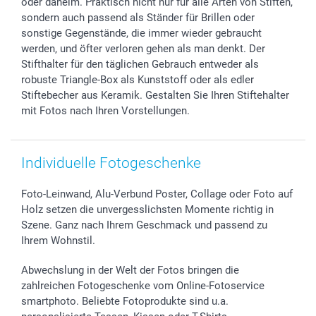
oder daheim. Praktisch nicht nur für alle Arten von Stiften,
Widerrufsrecht
Zu allen Anlässen
Status der Bestellung
sondern auch passend als Ständer für Brillen oder
sonstige Gegenstände, die immer wieder gebraucht
smartfriends
werden, und öfter verloren gehen als man denkt. Der
smartgarantie
Stifthalter für den täglichen Gebrauch entweder als
smartbonus
robuste Triangle-Box als Kunststoff oder als edler
Stiftebecher aus Keramik. Gestalten Sie Ihren Stiftehalter
mit Fotos nach Ihren Vorstellungen.
Individuelle Fotogeschenke
Foto-Leinwand, Alu-Verbund Poster, Collage oder Foto auf
Holz setzen die unvergesslichsten Momente richtig in
Szene. Ganz nach Ihrem Geschmack und passend zu
Ihrem Wohnstil.
Abwechslung in der Welt der Fotos bringen die
zahlreichen Fotogeschenke vom Online-Fotoservice
smartphoto. Beliebte Fotoprodukte sind u.a.