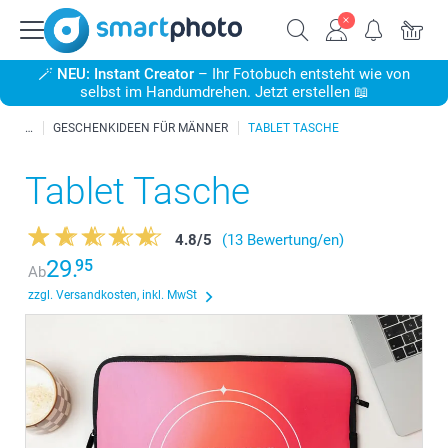
🪄
NEU: Instant Creator
– Ihr Fotobuch entsteht wie von
selbst im Handumdrehen. Jetzt erstellen 📖
GESCHENKIDEEN FÜR MÄNNER
TABLET TASCHE
Tablet Tasche
4.8
/
5
(13 Bewertung/en)
29.
95
Ab
zzgl. Versandkosten, inkl. MwSt