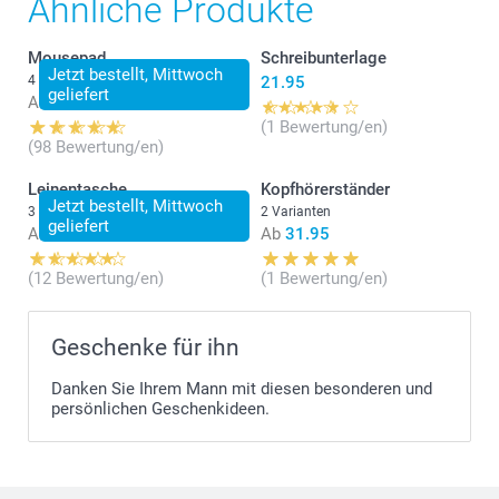
Ähnliche Produkte
Mousepad
Schreibunterlage
Jetzt bestellt, Mittwoch
4 Varianten
21.95
geliefert
Ab
14.95
(1 Bewertung/en)
(98 Bewertung/en)
Leinentasche
Kopfhörerständer
Jetzt bestellt, Mittwoch
3 Varianten
2 Varianten
geliefert
Ab
16.95
Ab
31.95
(12 Bewertung/en)
(1 Bewertung/en)
Geschenke für ihn
Danken Sie Ihrem Mann mit diesen besonderen und
persönlichen Geschenkideen.