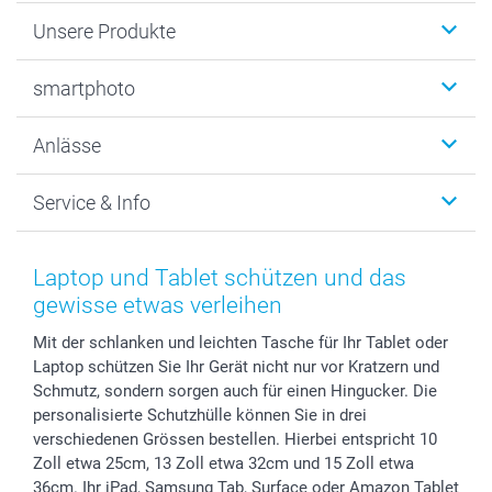
Unsere Produkte
Fotobücher
smartphoto
Fotogeschenke
Wanddekoration
Über uns
Anlässe
MyNameBook
Warum smartphoto
Foto-Grusskarten
Nachhaltigkeit
Weihnachten
Service & Info
Fotoabzüge, Fotos als Buch & Poster
Datenschutz
Neujahr
Smartphone & Tablet Cases
Cookie-Erklärung
Valentinstag
Kontakt & FAQ
Zubehör & Material
AGB
Muttertag
Preise und Versandkosten
Laptop und Tablet schützen und das
Foto-Kalender & Agenden
Impressum
Vatertag
Lieferfristen
gewisse etwas verleihen
Sticker & Etiketten
Presse
Kommunion & Konfirmation
48h Lieferung
Mit der schlanken und leichten Tasche für Ihr Tablet oder
Geschenk-Gutscheine (PDF)
Partnerprogramme
Hochzeit
Zahlungsmöglichkeiten
Laptop schützen Sie Ihr Gerät nicht nur vor Kratzern und
Investor Relations
Geburtstag
Anmelden /Registrieren
Schmutz, sondern sorgen auch für einen Hingucker. Die
B2B smartbusiness
Geburt
Sitemap
personalisierte Schutzhülle können Sie in drei
Widerrufsrecht
Zu allen Anlässen
Status der Bestellung
verschiedenen Grössen bestellen. Hierbei entspricht 10
Zoll etwa 25cm, 13 Zoll etwa 32cm und 15 Zoll etwa
smartfriends
36cm. Ihr iPad, Samsung Tab, Surface oder Amazon Tablet