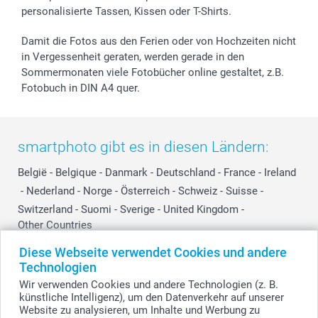
personalisierte Tassen, Kissen oder T-Shirts.
Damit die Fotos aus den Ferien oder von Hochzeiten nicht
in Vergessenheit geraten, werden gerade in den
Sommermonaten viele Fotobücher online gestaltet, z.B.
Fotobuch in DIN A4 quer.
smartphoto gibt es in diesen Ländern:
België
-
Belgique
-
Danmark
-
Deutschland
-
France
-
Ireland
-
Nederland
-
Norge
-
Österreich
-
Schweiz
-
Suisse
-
Switzerland
-
Suomi
-
Sverige
-
United Kingdom
-
Other Countries
Diese Webseite verwendet Cookies und andere
Technologien
Alle Preise verstehen sich in Schweizer Franken (CHF) inkl. MwSt. und zzgl.
Wir verwenden Cookies und andere Technologien (z. B.
Versandkosten.
künstliche Intelligenz), um den Datenverkehr auf unserer
Website zu analysieren, um Inhalte und Werbung zu