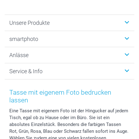
Unsere Produkte
Fotobücher
smartphoto
Fotogeschenke
Wanddekoration
Über uns
Anlässe
MyNameBook
Warum smartphoto
Foto-Grusskarten
Nachhaltigkeit
Weihnachten
Service & Info
Fotoabzüge, Fotos als Buch & Poster
Datenschutz
Neujahr
Smartphone & Tablet Cases
Cookie-Erklärung
Valentinstag
Kontakt & FAQ
Zubehör & Material
AGB
Muttertag
Preise und Versandkosten
Tasse mit eigenem Foto bedrucken
Foto-Kalender & Agenden
Impressum
Vatertag
Lieferfristen
lassen
Sticker & Etiketten
Presse
Kommunion & Konfirmation
48h Lieferung
Eine Tasse mit eigenem Foto ist der Hingucker auf jedem
Geschenk-Gutscheine (PDF)
Partnerprogramme
Hochzeit
Zahlungsmöglichkeiten
Tisch, egal ob zu Hause oder im Büro. Sie ist ein
Investor Relations
Geburtstag
Anmelden /Registrieren
absolutes Einzelstück. Besonders die farbigen Tassen
B2B smartbusiness
Geburt
Sitemap
Rot, Grün, Rosa, Blau oder Schwarz fallen sofort ins Auge.
Widerrufsrecht
Zu allen Anlässen
Status der Bestellung
Wählen Sie zudem eine von vielen kostenlosen