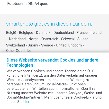
Fotobuch in DIN A4 quer.
smartphoto gibt es in diesen Ländern:
België
-
Belgique
-
Danmark
-
Deutschland
-
France
-
Ireland
-
Nederland
-
Norge
-
Österreich
-
Schweiz
-
Suisse
-
Switzerland
-
Suomi
-
Sverige
-
United Kingdom
-
Other Countries
Diese Webseite verwendet Cookies und andere
Technologien
Alle Preise verstehen sich in Schweizer Franken (CHF) inkl. MwSt. und zzgl.
Wir verwenden Cookies und andere Technologien (z. B.
Versandkosten.
künstliche Intelligenz), um den Datenverkehr auf unserer
Website zu analysieren, um Inhalte und Werbung zu
personalisieren und um Social-Media-Funktionen
bereitzustellen. Wir teilen auch Informationen über Ihre
© smartphoto Group. Alle Rechte vorbehalten.
Nutzung unserer Website mit unseren Analyse-, Werbe- und
Social-Media-Partnern. Mehr über unsere Cookie-Erklärung
finden Sie
hier
.