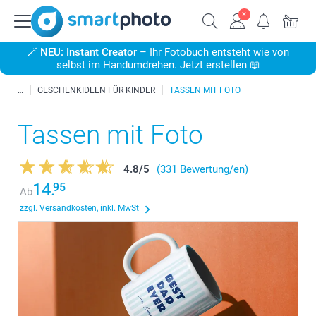
🪄
NEU: Instant Creator
– Ihr Fotobuch entsteht wie von
selbst im Handumdrehen. Jetzt erstellen 📖
GESCHENKIDEEN FÜR KINDER
TASSEN MIT FOTO
Tassen mit Foto
4.8
/
5
(331 Bewertung/en)
14.
95
Ab
zzgl. Versandkosten, inkl. MwSt