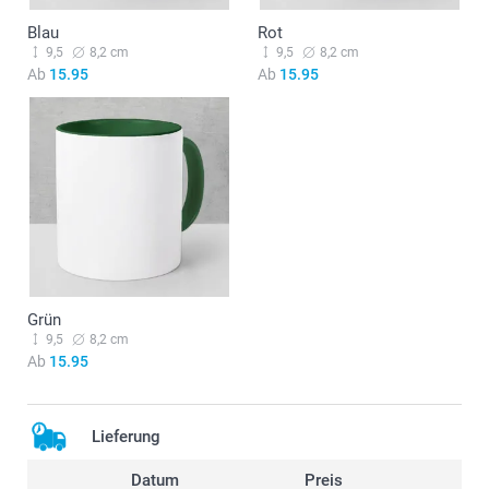
Blau
Rot
9,5
8,2 cm
9,5
8,2 cm
Ab
15.95
Ab
15.95
Grün
9,5
8,2 cm
Ab
15.95
Lieferung
Datum
Preis