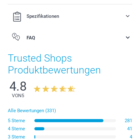
ehend
fügbar
Spezifikationen
FAQ
Trusted Shops
Produktbewertungen
4.8
VON
5
Alle Bewertungen (331)
5 Sterne
281
4 Sterne
41
3 Sterne
4