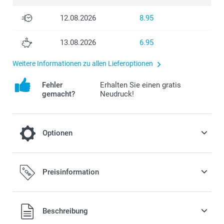
12.08.2026
8.95
13.08.2026
6.95
Weitere Informationen zu allen Lieferoptionen
Fehler
Erhalten Sie einen gratis
gemacht?
Neudruck!
Optionen
Verwandeln Sie Ihre Tasse in eine
Preisinformation
weihnachtliche Tasse
3.00/Stück
Alle Preise verstehen sich in Schweizer Franken (CHF) inkl.
Beschreibung
MwSt. und zzgl. Versandkosten.