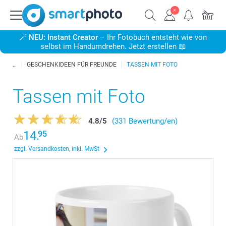
🪄
NEU: Instant Creator
– Ihr Fotobuch entsteht wie von
selbst im Handumdrehen. Jetzt erstellen 📖
GESCHENKIDEEN FÜR FREUNDE
TASSEN MIT FOTO
Tassen mit Foto
4.8
/
5
(331 Bewertung/en)
14.
95
Ab
zzgl. Versandkosten, inkl. MwSt