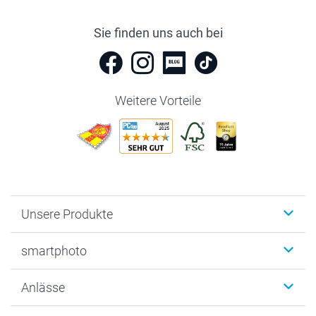
Sie finden uns auch bei
Weitere Vorteile
Unsere Produkte
Fotobücher
smartphoto
Fotogeschenke
Wanddekoration
Über uns
Anlässe
MyNameBook
Warum smartphoto
Foto-Grusskarten
Nachhaltigkeit
Weihnachten