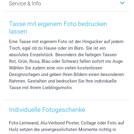
Service & Info
Fotoabzüge, Fotos als Buch & Poster
Datenschutz
Neujahr
Smartphone & Tablet Cases
Cookie-Erklärung
Valentinstag
Kontakt & FAQ
Zubehör & Material
AGB
Muttertag
Preise und Versandkosten
Tasse mit eigenem Foto bedrucken
Foto-Kalender & Agenden
Impressum
Vatertag
Lieferfristen
lassen
Sticker & Etiketten
Presse
Kommunion & Konfirmation
48h Lieferung
Eine Tasse mit eigenem Foto ist der Hingucker auf jedem
Geschenk-Gutscheine (PDF)
Partnerprogramme
Hochzeit
Zahlungsmöglichkeiten
Tisch, egal ob zu Hause oder im Büro. Sie ist ein
Investor Relations
Geburtstag
Anmelden /Registrieren
absolutes Einzelstück. Besonders die farbigen Tassen
B2B smartbusiness
Geburt
Sitemap
Rot, Grün, Rosa, Blau oder Schwarz fallen sofort ins Auge.
Widerrufsrecht
Zu allen Anlässen
Status der Bestellung
Wählen Sie zudem eine von vielen kostenlosen
Designvorlagen und geben Ihren Bildern einen besonderen
smartfriends
Rahmen. Gestalten und bedrucken Sie Ihre individuelle
smartgarantie
Tasse mit Ihrem Lieblingsmotiv.
smartbonus
Individuelle Fotogeschenke
Foto-Leinwand, Alu-Verbund Poster, Collage oder Foto auf
Holz setzen die unvergesslichsten Momente richtig in