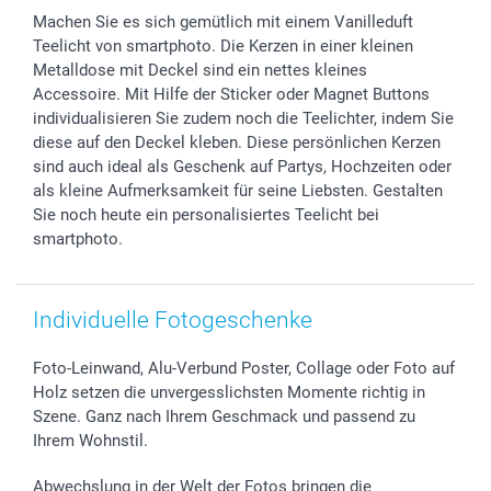
Foto-Kalender & Agenden
Impressum
Vatertag
Lieferfristen
Machen Sie es sich gemütlich mit einem Vanilleduft
Sticker & Etiketten
Presse
Kommunion & Konfirmation
48h Lieferung
Teelicht von smartphoto. Die Kerzen in einer kleinen
Geschenk-Gutscheine (PDF)
Partnerprogramme
Hochzeit
Zahlungsmöglichkeiten
Metalldose mit Deckel sind ein nettes kleines
Investor Relations
Geburtstag
Anmelden /Registrieren
Accessoire. Mit Hilfe der Sticker oder Magnet Buttons
B2B smartbusiness
Geburt
Sitemap
individualisieren Sie zudem noch die Teelichter, indem Sie
diese auf den Deckel kleben. Diese persönlichen Kerzen
Widerrufsrecht
Zu allen Anlässen
Status der Bestellung
sind auch ideal als Geschenk auf Partys, Hochzeiten oder
smartfriends
als kleine Aufmerksamkeit für seine Liebsten. Gestalten
smartgarantie
Sie noch heute ein personalisiertes Teelicht bei
smartbonus
smartphoto.
Individuelle Fotogeschenke
Foto-Leinwand, Alu-Verbund Poster, Collage oder Foto auf
Holz setzen die unvergesslichsten Momente richtig in
Szene. Ganz nach Ihrem Geschmack und passend zu
Ihrem Wohnstil.
Abwechslung in der Welt der Fotos bringen die