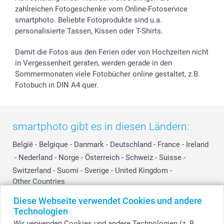
zahlreichen Fotogeschenke vom Online-Fotoservice
smartphoto. Beliebte Fotoprodukte sind u.a.
personalisierte Tassen, Kissen oder T-Shirts.
Damit die Fotos aus den Ferien oder von Hochzeiten nicht
in Vergessenheit geraten, werden gerade in den
Sommermonaten viele Fotobücher online gestaltet, z.B.
Fotobuch in DIN A4 quer.
smartphoto gibt es in diesen Ländern:
België
-
Belgique
-
Danmark
-
Deutschland
-
France
-
Ireland
-
Nederland
-
Norge
-
Österreich
-
Schweiz
-
Suisse
-
Switzerland
-
Suomi
-
Sverige
-
United Kingdom
-
Other Countries
Diese Webseite verwendet Cookies und andere
Technologien
Alle Preise verstehen sich in Schweizer Franken (CHF) inkl. MwSt. und zzgl.
Wir verwenden Cookies und andere Technologien (z. B.