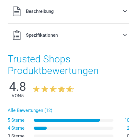
Alle Preise verstehen sich in Schweizer Franken (CHF) inkl.
Beschreibung
MwSt. und zzgl. Versandkosten.
Spezifikationen
Trusted Shops
Produktbewertungen
4.8
VON
5
Alle Bewertungen (12)
5 Sterne
10
4 Sterne
2
3 Sterne
0