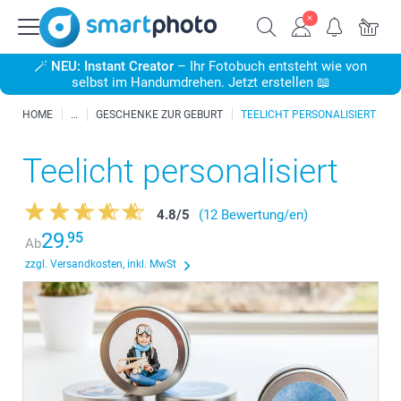
🪄
NEU: Instant Creator
– Ihr Fotobuch entsteht wie von
selbst im Handumdrehen. Jetzt erstellen 📖
HOME
GESCHENKE ZUR GEBURT
TEELICHT PERSONALISIERT
Teelicht personalisiert
4.8
/
5
(12 Bewertung/en)
29.
95
Ab
zzgl. Versandkosten, inkl. MwSt