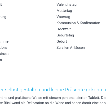
it
Valentinstag
Muttertag
rung
Vatertag
Kommunion & Konfirmation
Hochzeit
Geburtstag
ramme
Geburt
tions
Zu allen Anlässen
siness
ht
er selbst gestalten und kleine Präsente gekonnt 
chöne und praktische Weise mit diesem personalisierten Tablett. 
e Rückwand als Dekoration an die Wand und haben damit eine schöne