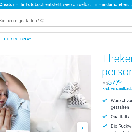
 Creator
– Ihr Fotobuch entsteht wie von selbst im Handumdrehen. Je
THEKENDISPLAY
Theke
person
57.
95
Ab
zzgl. Versandkoste
Wunschvor
gestalten
Qualitativ
Die Rückwa