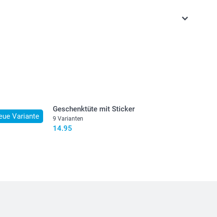
stehen sich in Schweizer Franken (CHF) inkl. MwSt. und
osten.
Geschenktüte mit Sticker
eue Variante
9 Varianten
14.95