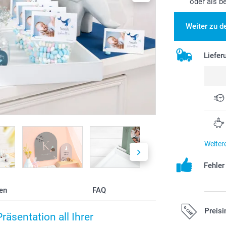
oder als 
Weiter zu d
Liefer
Weiter
Fehle
en
FAQ
Preisi
äsentation all Ihrer