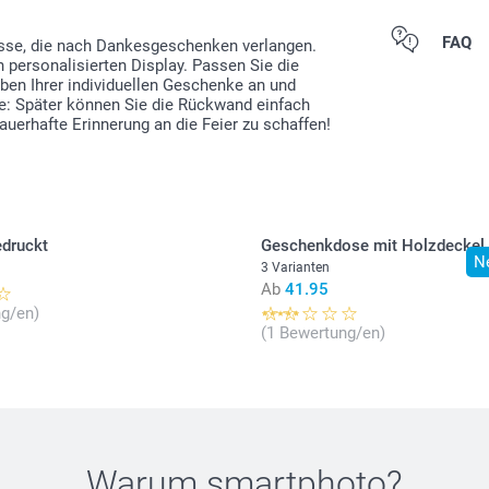
Alle Preise ver
FAQ
ässe, die nach Dankesgeschenken verlangen.
zzgl. Versandk
personalisierten Display. Passen Sie die
ben Ihrer individuellen Geschenke an und
e: Später können Sie die Rückwand einfach
erhafte Erinnerung an die Feier zu schaffen!
edruckt
Geschenkdose mit Holzdeckel
N
3 Varianten
Ab
41.95
g/en)
(1 Bewertung/en)
Warum
smartphoto
?