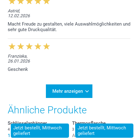
Astrid,
12.02.2026
Macht Freude zu gestalten, viele Auswahlmöglichkeiten und
sehr gute Druckqualität.
Franziska,
26.01.2026
Geschenk
Mehr anzeigen
Ähnliche Produkte
Schlüsselanhänger
Thermosflasche
Jetzt bestellt, Mittwoch
Jetzt bestellt, Mittwoch
4 Varianten
3 Varianten
geliefert
geliefert
11.95
Ab
24.95