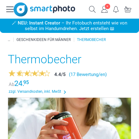
🪄
NEU: Instant Creator
– Ihr Fotobuch entsteht wie von
selbst im Handumdrehen. Jetzt erstellen 📖
GESCHENKIDEEN FÜR MÄNNER
THERMOBECHER
Thermobecher
4.4
/
5
(17 Bewertung/en)
24.
95
Ab
zzgl. Versandkosten, inkl. MwSt