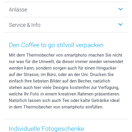
Wanddekoration
Über uns
Anlässe
MyNameBook
Warum smartphoto
Foto-Grusskarten
Nachhaltigkeit
Weihnachten
Service & Info
Fotoabzüge, Fotos als Buch & Poster
Datenschutz
Neujahr
Smartphone & Tablet Cases
Cookie-Erklärung
Valentinstag
Kontakt & FAQ
Zubehör & Material
AGB
Muttertag
Preise und Versandkosten
Den Coffee to go stilvoll verpacken
Foto-Kalender & Agenden
Impressum
Vatertag
Lieferfristen
Mit dem Thermobecher von smartphoto machen Sie nicht
Sticker & Etiketten
Presse
Kommunion & Konfirmation
48h Lieferung
nur was für die Umwelt, da dieser immer wieder verwendet
Geschenk-Gutscheine (PDF)
Partnerprogramme
Hochzeit
Zahlungsmöglichkeiten
werden kann, sondern sorgen auch für einen Hingucker
Investor Relations
Geburtstag
Anmelden /Registrieren
auf der Strasse, im Büro, oder an der Uni. Drucken Sie
B2B smartbusiness
Geburt
Sitemap
einfach Ihre liebsten Bilder auf den Becher, natürlich
stehen auch hier viele Designs kostenfrei zur Verfügung,
Widerrufsrecht
Zu allen Anlässen
Status der Bestellung
welche Ihr Foto in einem kreativen Rahmen präsentieren.
smartfriends
Natürlich lassen sich auch Tee oder kalte Getränke ideal
smartgarantie
in dem Thermobecher von smartphoto einfüllen.
smartbonus
Individuelle Fotogeschenke