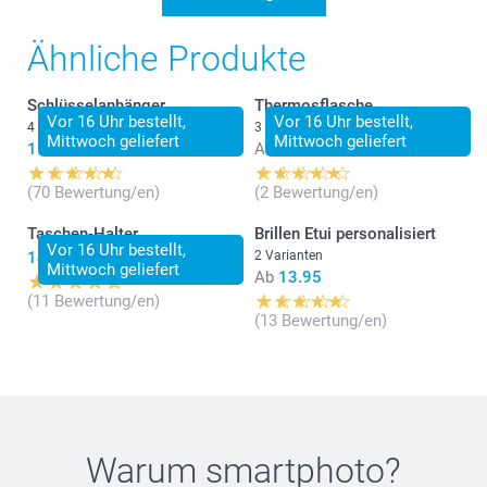
Ähnliche Produkte
Schlüsselanhänger
Thermosflasche
Vor 16 Uhr bestellt,
Vor 16 Uhr bestellt,
4 Varianten
3 Varianten
Mittwoch geliefert
Mittwoch geliefert
11.95
Ab
24.95
(70 Bewertung/en)
(2 Bewertung/en)
Taschen-Halter
Brillen Etui personalisiert
Vor 16 Uhr bestellt,
14.95
2 Varianten
Mittwoch geliefert
Ab
13.95
(11 Bewertung/en)
(13 Bewertung/en)
Warum
smartphoto
?