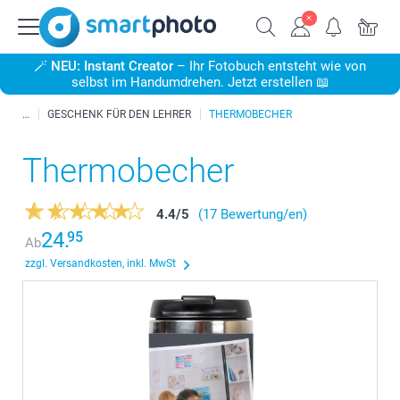
🪄
NEU: Instant Creator
– Ihr Fotobuch entsteht wie von
selbst im Handumdrehen. Jetzt erstellen 📖
GESCHENK FÜR DEN LEHRER
THERMOBECHER
Thermobecher
4.4
/
5
(17 Bewertung/en)
24.
95
Ab
zzgl. Versandkosten, inkl. MwSt