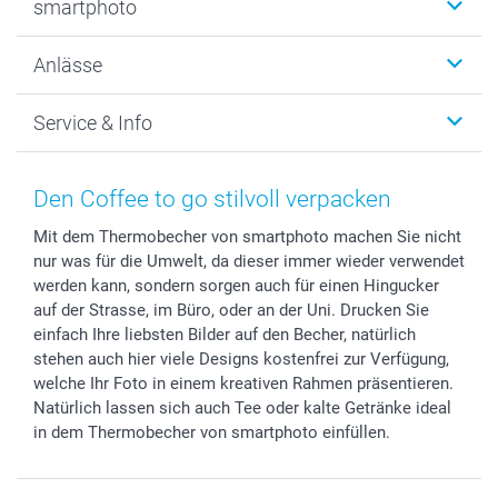
smartphoto
Fotogeschenke
Wanddekoration
Über uns
Anlässe
MyNameBook
Warum smartphoto
Foto-Grusskarten
Nachhaltigkeit
Weihnachten
Service & Info
Fotoabzüge, Fotos als Buch & Poster
Datenschutz
Neujahr
Smartphone & Tablet Cases
Cookie-Erklärung
Valentinstag
Kontakt & FAQ
Zubehör & Material
AGB
Muttertag
Preise und Versandkosten
Den Coffee to go stilvoll verpacken
Foto-Kalender & Agenden
Impressum
Vatertag
Lieferfristen
Mit dem Thermobecher von smartphoto machen Sie nicht
Sticker & Etiketten
Presse
Kommunion & Konfirmation
48h Lieferung
nur was für die Umwelt, da dieser immer wieder verwendet
Geschenk-Gutscheine (PDF)
Partnerprogramme
Hochzeit
Zahlungsmöglichkeiten
werden kann, sondern sorgen auch für einen Hingucker
Investor Relations
Geburtstag
Anmelden /Registrieren
auf der Strasse, im Büro, oder an der Uni. Drucken Sie
B2B smartbusiness
Geburt
Sitemap
einfach Ihre liebsten Bilder auf den Becher, natürlich
stehen auch hier viele Designs kostenfrei zur Verfügung,
Widerrufsrecht
Zu allen Anlässen
Status der Bestellung
welche Ihr Foto in einem kreativen Rahmen präsentieren.
smartfriends
Natürlich lassen sich auch Tee oder kalte Getränke ideal
smartgarantie
in dem Thermobecher von smartphoto einfüllen.
smartbonus