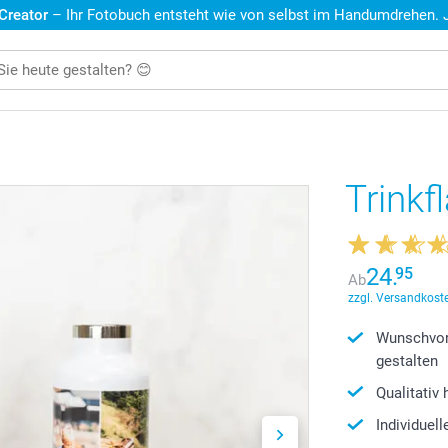
 Creator
– Ihr Fotobuch entsteht wie von selbst im Handumdrehen. Je
Trinkf
24.
95
Ab
zzgl. Versandkoste
Wunschvor
gestalten
Qualitativ
Individuel