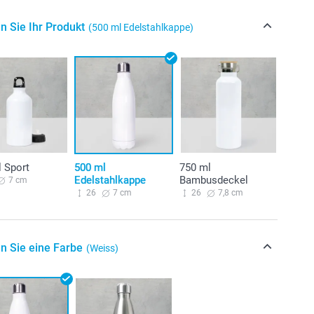
n Sie Ihr Produkt
(500 ml Edelstahlkappe)
 Sport
500 ml
750 ml
Edelstahlkappe
Bambusdeckel
7 cm
26
7 cm
26
7,8 cm
n Sie eine Farbe
(Weiss)