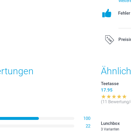
Weiter
Fehle
Preisi
Alle Preise ver
zzgl. Versandk
ertungen
Ähnlic
Teetasse
17.95
(11 Bewertung/
100
Lunchbox
22
3 Varianten