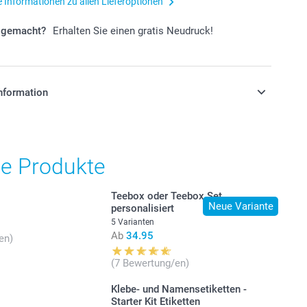
e Informationen zu allen Lieferoptionen
r gemacht?
Erhalten Sie einen gratis Neudruck!
nformation
stehen sich in Schweizer Franken (CHF) inkl. MwSt. und
osten.
he Produkte
Teebox oder Teebox Set
Neue Variante
personalisiert
5 Varianten
Ab
34.95
en)
(7 Bewertung/en)
Klebe- und Namensetiketten -
Starter Kit Etiketten