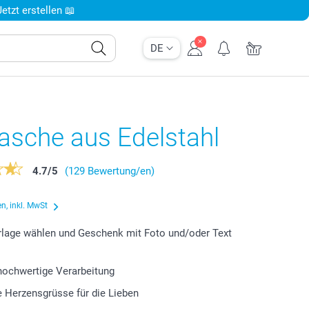
tzt erstellen 📖
DE
lasche aus Edelstahl
4.7
/
5
(129 Bewertung/en)
n, inkl. MwSt
lage wählen und Geschenk mit Foto und/oder Text
 hochwertige Verarbeitung
le Herzensgrüsse für die Lieben