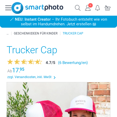
🪄
NEU: Instant Creator
– Ihr Fotobuch entsteht wie von
selbst im Handumdrehen. Jetzt erstellen 📖
GESCHENKIDEEN FÜR KINDER
TRUCKER CAP
Trucker Cap
4.7
/
5
(6 Bewertung/en)
17.
95
Ab
zzgl. Versandkosten, inkl. MwSt