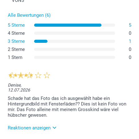
VON
5
54-56 cm
Waschen:
Alle Bewertungen (6)
Trockner:
M-L
5 Sterne
5
Bügeln:
4 Sterne
0
Bleichen:
56-58 cm
3 Sterne
1
L-XL
2 Sterne
0
1 Stern
0
58-60 cm
Denise,
12.07.2026
Schade hat das Foto das ich ausgewählt habe ein
Hintergrundbild mit Fensterläden?? Dies ist kein Foto von
mir. Das Foto alleine mit meinem Grosskind wäre viel
hübscher gewesen.
Reaktionen anzeigen