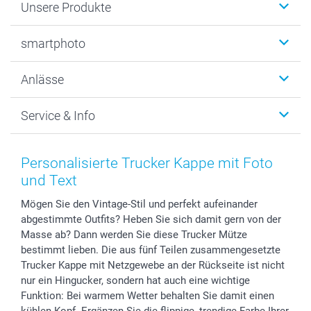
Unsere Produkte
Fotobücher
smartphoto
Fotogeschenke
Wanddekoration
Über uns
Anlässe
MyNameBook
Warum smartphoto
Foto-Grusskarten
Nachhaltigkeit
Weihnachten
Service & Info
Fotoabzüge, Fotos als Buch & Poster
Datenschutz
Neujahr
Smartphone & Tablet Cases
Cookie-Erklärung
Valentinstag
Kontakt & FAQ
Zubehör & Material
AGB
Muttertag
Preise und Versandkosten
Personalisierte Trucker Kappe mit Foto
Foto-Kalender & Agenden
Impressum
Vatertag
Lieferfristen
und Text
Sticker & Etiketten
Presse
Kommunion & Konfirmation
48h Lieferung
Mögen Sie den Vintage-Stil und perfekt aufeinander
Geschenk-Gutscheine (PDF)
Partnerprogramme
Hochzeit
Zahlungsmöglichkeiten
abgestimmte Outfits? Heben Sie sich damit gern von der
Investor Relations
Geburtstag
Anmelden /Registrieren
Masse ab? Dann werden Sie diese Trucker Mütze
B2B smartbusiness
Geburt
Sitemap
bestimmt lieben. Die aus fünf Teilen zusammengesetzte
Widerrufsrecht
Zu allen Anlässen
Status der Bestellung
Trucker Kappe mit Netzgewebe an der Rückseite ist nicht
nur ein Hingucker, sondern hat auch eine wichtige
smartfriends
Funktion: Bei warmem Wetter behalten Sie damit einen
smartgarantie
kühlen Kopf. Ergänzen Sie die flippige, trendige Farbe Ihrer