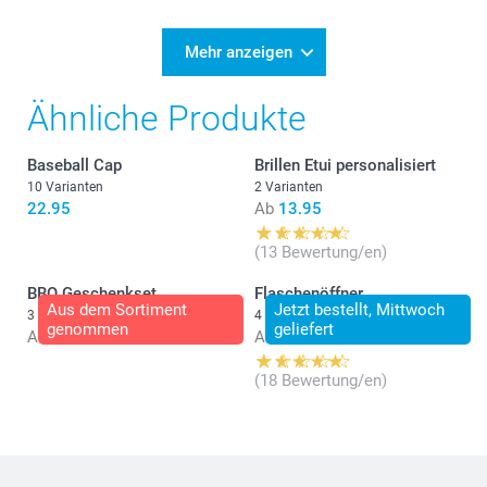
Mehr anzeigen
Ähnliche Produkte
Baseball Cap
Brillen Etui personalisiert
10 Varianten
2 Varianten
22.95
Ab
13.95
(13 Bewertung/en)
BBQ Geschenkset
Flaschenöffner
Aus dem Sortiment
Jetzt bestellt, Mittwoch
3 Varianten
4 Varianten
genommen
geliefert
Ab
72.95
Ab
11.95
(18 Bewertung/en)