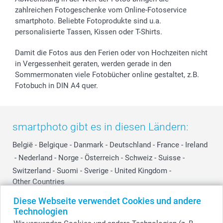
zahlreichen Fotogeschenke vom Online-Fotoservice
smartphoto. Beliebte Fotoprodukte sind u.a.
personalisierte Tassen, Kissen oder T-Shirts.
Damit die Fotos aus den Ferien oder von Hochzeiten nicht
in Vergessenheit geraten, werden gerade in den
Sommermonaten viele Fotobücher online gestaltet, z.B.
Fotobuch in DIN A4 quer.
smartphoto gibt es in diesen Ländern:
België
-
Belgique
-
Danmark
-
Deutschland
-
France
-
Ireland
-
Nederland
-
Norge
-
Österreich
-
Schweiz
-
Suisse
-
Switzerland
-
Suomi
-
Sverige
-
United Kingdom
-
Other Countries
Diese Webseite verwendet Cookies und andere
Technologien
Alle Preise verstehen sich in Schweizer Franken (CHF) inkl. MwSt. und zzgl.