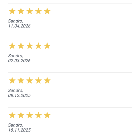
21.07.2026
Liebe Kundin, für eine Überprüfung der Angelegenheit
nehmen Sie doch bitte mit unserem Kundenservice
Sandro,
Kontakt auf: service.de@smartphoto.ch. Bei einem
11.04.2026
Produktionsfehler erhalten Sie selbstverständlich
Ersatz. Oder Sie profitieren bei Bild oder
Kreationsfehlern von der smartgarantie. Freundliche
Grüsse smartphoto
Sandro,
02.03.2026
Sandro,
08.12.2025
Sandro,
18.11.2025