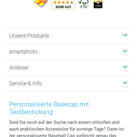
Unsere Produkte
Fotobücher
smartphoto
Fotogeschenke
Wanddekoration
Über uns
Anlässe
MyNameBook
Warum smartphoto
Foto-Grusskarten
Nachhaltigkeit
Weihnachten
Service & Info
Fotoabzüge, Fotos als Buch & Poster
Datenschutz
Neujahr
Smartphone & Tablet Cases
Cookie-Erklärung
Valentinstag
Kontakt & FAQ
Zubehör & Material
AGB
Muttertag
Preise und Versandkosten
Personalisierte Basecap mit
Foto-Kalender & Agenden
Impressum
Vatertag
Lieferfristen
Textbestickung
Sticker & Etiketten
Presse
Kommunion & Konfirmation
48h Lieferung
Sind Sie noch auf der Suche nach einem stilvollen und
Geschenk-Gutscheine (PDF)
Partnerprogramme
Hochzeit
Zahlungsmöglichkeiten
auch praktischen Accessoire für sonnige Tage? Dann ist
Investor Relations
Geburtstag
Anmelden /Registrieren
die personalisierte Baseball Cap vielleicht genau das