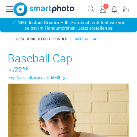
🪄
NEU: Instant Creator
– Ihr Fotobuch entsteht wie von
selbst im Handumdrehen. Jetzt erstellen 📖
GESCHENKIDEEN FÜR KINDER
BASEBALL CAP
Baseball Cap
22.
95
Ab
zzgl. Versandkosten, inkl. MwSt