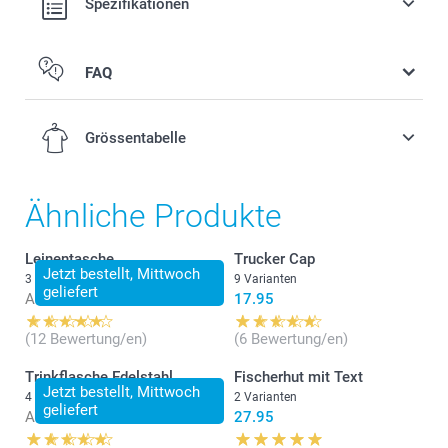
Spezifikationen
FAQ
Grössentabelle
Ähnliche Produkte
2-4 Jahre
Leinentasche
Trucker Cap
Jetzt bestellt, Mittwoch
3 Varianten
9 Varianten
geliefert
50-51 cm
Ab
16.95
17.95
4-6 Jahre
(12 Bewertung/en)
(6 Bewertung/en)
51-52 cm
Trinkflasche Edelstahl
Fischerhut mit Text
Jetzt bestellt, Mittwoch
4 Varianten
2 Varianten
geliefert
6-8 Jahre
Ab
24.95
27.95