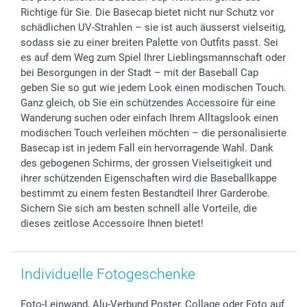
B2B smartbusiness
Geburt
Sitemap
Richtige für Sie. Die Basecap bietet nicht nur Schutz vor
Widerrufsrecht
Zu allen Anlässen
Status der Bestellung
schädlichen UV-Strahlen – sie ist auch äusserst vielseitig,
sodass sie zu einer breiten Palette von Outfits passt. Sei
smartfriends
es auf dem Weg zum Spiel Ihrer Lieblingsmannschaft oder
smartgarantie
bei Besorgungen in der Stadt – mit der Baseball Cap
smartbonus
geben Sie so gut wie jedem Look einen modischen Touch.
Ganz gleich, ob Sie ein schützendes Accessoire für eine
Wanderung suchen oder einfach Ihrem Alltagslook einen
modischen Touch verleihen möchten – die personalisierte
Basecap ist in jedem Fall ein hervorragende Wahl. Dank
des gebogenen Schirms, der grossen Vielseitigkeit und
ihrer schützenden Eigenschaften wird die Baseballkappe
bestimmt zu einem festen Bestandteil Ihrer Garderobe.
Sichern Sie sich am besten schnell alle Vorteile, die
dieses zeitlose Accessoire Ihnen bietet!
Individuelle Fotogeschenke
Foto-Leinwand, Alu-Verbund Poster, Collage oder Foto auf