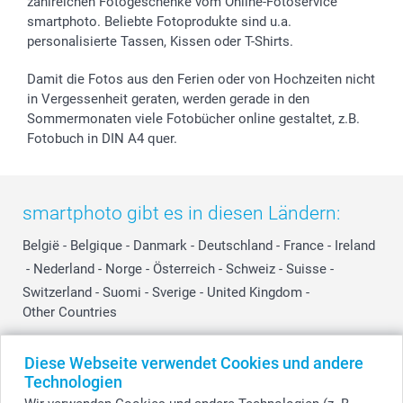
zahlreichen Fotogeschenke vom Online-Fotoservice
smartphoto. Beliebte Fotoprodukte sind u.a.
personalisierte Tassen, Kissen oder T-Shirts.
Damit die Fotos aus den Ferien oder von Hochzeiten nicht
in Vergessenheit geraten, werden gerade in den
Sommermonaten viele Fotobücher online gestaltet, z.B.
Fotobuch in DIN A4 quer.
smartphoto gibt es in diesen Ländern:
België
-
Belgique
-
Danmark
-
Deutschland
-
France
-
Ireland
-
Nederland
-
Norge
-
Österreich
-
Schweiz
-
Suisse
-
Switzerland
-
Suomi
-
Sverige
-
United Kingdom
-
Other Countries
Diese Webseite verwendet Cookies und andere
Alle Preise verstehen sich in Schweizer Franken (CHF) inkl. MwSt. und zzgl.
Technologien
Versandkosten.