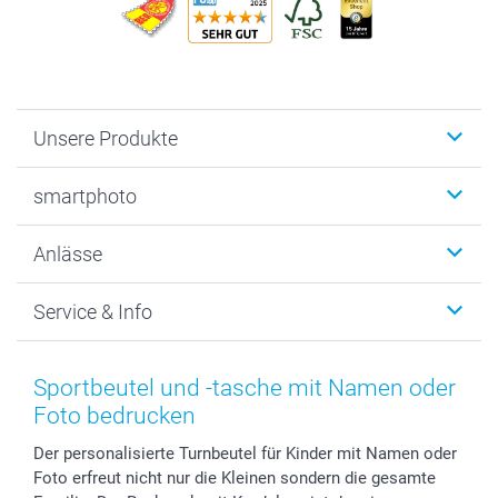
Unsere Produkte
Fotobücher
smartphoto
Fotogeschenke
Wanddekoration
Über uns
Anlässe
MyNameBook
Warum smartphoto
Foto-Grusskarten
Nachhaltigkeit
Weihnachten
Service & Info
Fotoabzüge, Fotos als Buch & Poster
Datenschutz
Neujahr
Smartphone & Tablet Cases
Cookie-Erklärung
Valentinstag
Kontakt & FAQ
Zubehör & Material
AGB
Muttertag
Preise und Versandkosten
Sportbeutel und -tasche mit Namen oder
Foto-Kalender & Agenden
Impressum
Vatertag
Lieferfristen
Foto bedrucken
Sticker & Etiketten
Presse
Kommunion & Konfirmation
48h Lieferung
Der personalisierte Turnbeutel für Kinder mit Namen oder
Geschenk-Gutscheine (PDF)
Partnerprogramme
Hochzeit
Zahlungsmöglichkeiten
Foto erfreut nicht nur die Kleinen sondern die gesamte
Investor Relations
Geburtstag
Anmelden /Registrieren