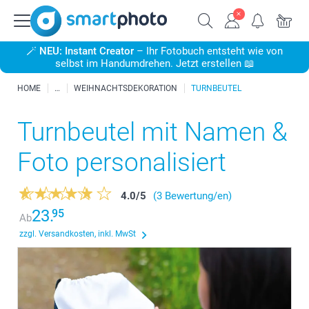
🪄
NEU: Instant Creator
– Ihr Fotobuch entsteht wie von
selbst im Handumdrehen. Jetzt erstellen 📖
HOME
WEIHNACHTSDEKORATION
TURNBEUTEL
Turnbeutel mit Namen &
Foto personalisiert
4.0
/
5
(3 Bewertung/en)
23.
95
Ab
zzgl. Versandkosten, inkl. MwSt