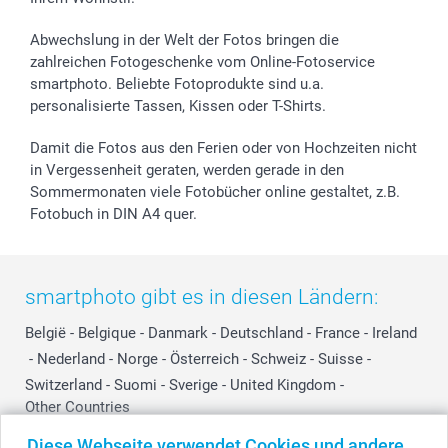
B2B smartbusiness
Geburt
Sitemap
Widerrufsrecht
Zu allen Anlässen
Status der Bestellung
Abwechslung in der Welt der Fotos bringen die
smartfriends
zahlreichen Fotogeschenke vom Online-Fotoservice
smartphoto. Beliebte Fotoprodukte sind u.a.
smartgarantie
personalisierte Tassen, Kissen oder T-Shirts.
smartbonus
Damit die Fotos aus den Ferien oder von Hochzeiten nicht
in Vergessenheit geraten, werden gerade in den
Sommermonaten viele Fotobücher online gestaltet, z.B.
Fotobuch in DIN A4 quer.
smartphoto gibt es in diesen Ländern:
België
-
Belgique
-
Danmark
-
Deutschland
-
France
-
Ireland
-
Nederland
-
Norge
-
Österreich
-
Schweiz
-
Suisse
-
Switzerland
-
Suomi
-
Sverige
-
United Kingdom
-
Other Countries
Diese Webseite verwendet Cookies und andere