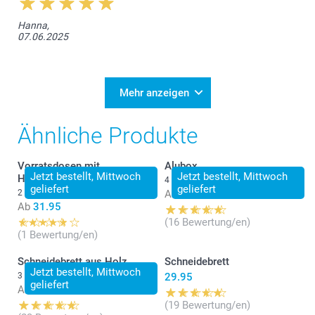
Hanna,
07.06.2025
Mehr anzeigen
Ähnliche Produkte
Vorratsdosen mit
Alubox
Jetzt bestellt, Mittwoch
Jetzt bestellt, Mittwoch
Holzdeckel
4 Varianten
geliefert
geliefert
2 Varianten
Ab
18.95
Ab
31.95
(16 Bewertung/en)
(1 Bewertung/en)
Schneidebrett aus Holz
Schneidebrett
Jetzt bestellt, Mittwoch
3 Varianten
29.95
geliefert
Ab
34.95
(19 Bewertung/en)