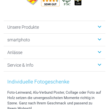
Unsere Produkte
Fotobücher
smartphoto
Fotogeschenke
Wanddekoration
Über uns
Anlässe
MyNameBook
Warum smartphoto
Foto-Grusskarten
Nachhaltigkeit
Weihnachten
Service & Info
Fotoabzüge, Fotos als Buch & Poster
Datenschutz
Neujahr
Smartphone & Tablet Cases
Cookie-Erklärung
Valentinstag
Kontakt & FAQ
Zubehör & Material
AGB
Muttertag
Preise und Versandkosten
Individuelle Fotogeschenke
Foto-Kalender & Agenden
Impressum
Vatertag
Lieferfristen
Sticker & Etiketten
Presse
Kommunion & Konfirmation
48h Lieferung
Foto-Leinwand, Alu-Verbund Poster, Collage oder Foto auf
Holz setzen die unvergesslichsten Momente richtig in
Geschenk-Gutscheine (PDF)
Partnerprogramme
Hochzeit
Zahlungsmöglichkeiten
Szene. Ganz nach Ihrem Geschmack und passend zu
Investor Relations
Geburtstag
Anmelden /Registrieren
Ihrem Wohnstil.