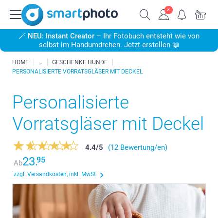
🪄
NEU: Instant Creator
– Ihr Fotobuch entsteht wie von
selbst im Handumdrehen. Jetzt erstellen 📖
HOME
GESCHENKE HUNDE
PERSONALISIERTE VORRATSGLÄSER MIT DECKEL
Personalisierte
Vorratsgläser mit Deckel
4.4
/
5
(12 Bewertung/en)
23.
95
Ab
zzgl. Versandkosten, inkl. MwSt