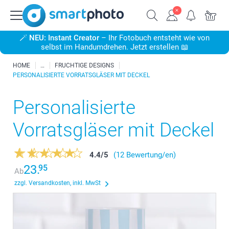
🪄
NEU: Instant Creator
– Ihr Fotobuch entsteht wie von
selbst im Handumdrehen. Jetzt erstellen 📖
HOME
FRUCHTIGE DESIGNS
PERSONALISIERTE VORRATSGLÄSER MIT DECKEL
Personalisierte
Vorratsgläser mit Deckel
4.4
/
5
(12 Bewertung/en)
23.
95
Ab
zzgl. Versandkosten, inkl. MwSt