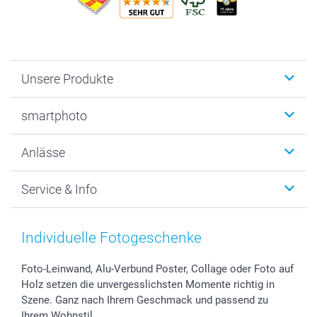
Unsere Produkte
Fotobücher
smartphoto
Fotogeschenke
Wanddekoration
Über uns
Anlässe
MyNameBook
Warum smartphoto
Foto-Grusskarten
Nachhaltigkeit
Weihnachten
Service & Info
Fotoabzüge, Fotos als Buch & Poster
Datenschutz
Neujahr
Smartphone & Tablet Cases
Cookie-Erklärung
Valentinstag
Kontakt & FAQ
Zubehör & Material
AGB
Muttertag
Preise und Versandkosten
Individuelle Fotogeschenke
Foto-Kalender & Agenden
Impressum
Vatertag
Lieferfristen
Sticker & Etiketten
Presse
Kommunion & Konfirmation
48h Lieferung
Foto-Leinwand, Alu-Verbund Poster, Collage oder Foto auf
Holz setzen die unvergesslichsten Momente richtig in
Geschenk-Gutscheine (PDF)
Partnerprogramme
Hochzeit
Zahlungsmöglichkeiten
Szene. Ganz nach Ihrem Geschmack und passend zu
Investor Relations
Geburtstag
Anmelden /Registrieren
Ihrem Wohnstil.