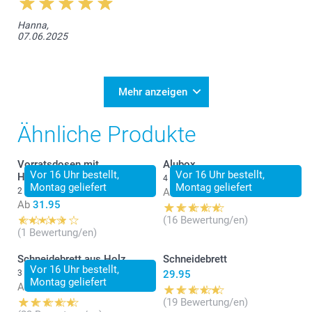
Hanna,
07.06.2025
Mehr anzeigen
Ähnliche Produkte
Vorratsdosen mit
Alubox
Vor 16 Uhr bestellt,
Vor 16 Uhr bestellt,
Holzdeckel
4 Varianten
Montag geliefert
Montag geliefert
2 Varianten
Ab
18.95
Ab
31.95
(16 Bewertung/en)
(1 Bewertung/en)
Schneidebrett aus Holz
Schneidebrett
Vor 16 Uhr bestellt,
3 Varianten
29.95
Montag geliefert
Ab
34.95
(19 Bewertung/en)