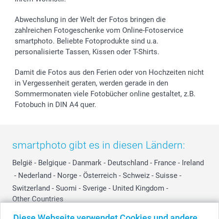
B2B smartbusiness
Geburt
Sitemap
Widerrufsrecht
Zu allen Anlässen
Status der Bestellung
Abwechslung in der Welt der Fotos bringen die
smartfriends
zahlreichen Fotogeschenke vom Online-Fotoservice
smartphoto. Beliebte Fotoprodukte sind u.a.
smartgarantie
personalisierte Tassen, Kissen oder T-Shirts.
smartbonus
Damit die Fotos aus den Ferien oder von Hochzeiten nicht
in Vergessenheit geraten, werden gerade in den
Sommermonaten viele Fotobücher online gestaltet, z.B.
Fotobuch in DIN A4 quer.
smartphoto gibt es in diesen Ländern:
België
-
Belgique
-
Danmark
-
Deutschland
-
France
-
Ireland
-
Nederland
-
Norge
-
Österreich
-
Schweiz
-
Suisse
-
Switzerland
-
Suomi
-
Sverige
-
United Kingdom
-
Other Countries
Diese Webseite verwendet Cookies und andere