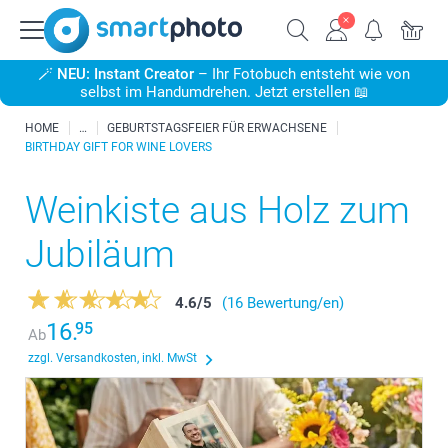
🪄
NEU: Instant Creator
– Ihr Fotobuch entsteht wie von
selbst im Handumdrehen. Jetzt erstellen 📖
HOME
GEBURTSTAGSFEIER FÜR ERWACHSENE
BIRTHDAY GIFT FOR WINE LOVERS
Weinkiste aus Holz zum
Jubiläum
4.6
/
5
(16 Bewertung/en)
16.
95
Ab
zzgl. Versandkosten, inkl. MwSt