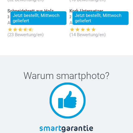
Schneidebrett aus Holz
Kork Untersetzer
Jetzt bestellt, Mittwoch
Jetzt bestellt, Mittwoch
3 Varianten
2 Varianten
geliefert
geliefert
Ab
34.95
Ab
31.95
(23 Bewertung/en)
(14 Bewertung/en)
Warum
smartphoto
?