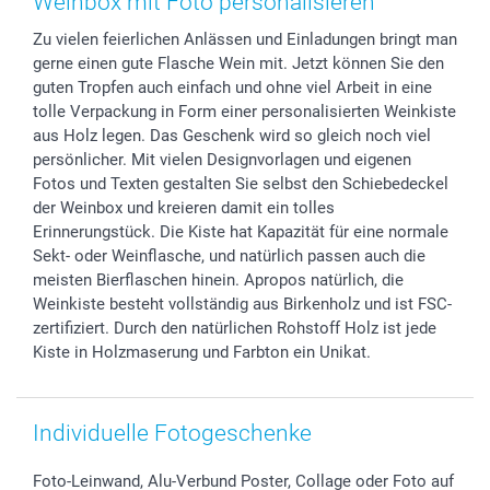
Weinbox mit Foto personalisieren
Foto-Kalender & Agenden
Impressum
Vatertag
Lieferfristen
Zu vielen feierlichen Anlässen und Einladungen bringt man
Sticker & Etiketten
Presse
Kommunion & Konfirmation
48h Lieferung
gerne einen gute Flasche Wein mit. Jetzt können Sie den
Geschenk-Gutscheine (PDF)
Partnerprogramme
Hochzeit
Zahlungsmöglichkeiten
guten Tropfen auch einfach und ohne viel Arbeit in eine
Investor Relations
Geburtstag
Anmelden /Registrieren
tolle Verpackung in Form einer personalisierten Weinkiste
B2B smartbusiness
Geburt
Sitemap
aus Holz legen. Das Geschenk wird so gleich noch viel
persönlicher. Mit vielen Designvorlagen und eigenen
Widerrufsrecht
Zu allen Anlässen
Status der Bestellung
Fotos und Texten gestalten Sie selbst den Schiebedeckel
smartfriends
der Weinbox und kreieren damit ein tolles
smartgarantie
Erinnerungstück. Die Kiste hat Kapazität für eine normale
smartbonus
Sekt- oder Weinflasche, und natürlich passen auch die
meisten Bierflaschen hinein. Apropos natürlich, die
Weinkiste besteht vollständig aus Birkenholz und ist FSC-
zertifiziert. Durch den natürlichen Rohstoff Holz ist jede
Kiste in Holzmaserung und Farbton ein Unikat.
Individuelle Fotogeschenke
Foto-Leinwand, Alu-Verbund Poster, Collage oder Foto auf