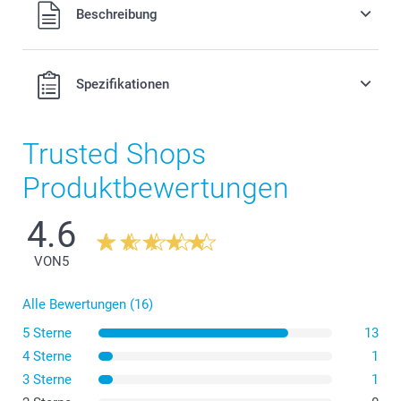
Alle Preise verstehen sich in Schweizer Franken (CHF) inkl.
Beschreibung
MwSt. und zzgl. Versandkosten.
Spezifikationen
Trusted Shops
Produktbewertungen
4.6
VON
5
Alle Bewertungen (16)
5 Sterne
13
4 Sterne
1
3 Sterne
1