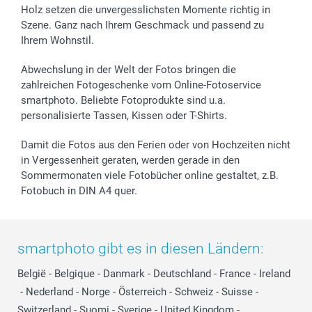
Holz setzen die unvergesslichsten Momente richtig in
Szene. Ganz nach Ihrem Geschmack und passend zu
Ihrem Wohnstil.
Abwechslung in der Welt der Fotos bringen die
zahlreichen Fotogeschenke vom Online-Fotoservice
smartphoto. Beliebte Fotoprodukte sind u.a.
personalisierte Tassen, Kissen oder T-Shirts.
Damit die Fotos aus den Ferien oder von Hochzeiten nicht
in Vergessenheit geraten, werden gerade in den
Sommermonaten viele Fotobücher online gestaltet, z.B.
Fotobuch in DIN A4 quer.
smartphoto gibt es in diesen Ländern:
België
-
Belgique
-
Danmark
-
Deutschland
-
France
-
Ireland
-
Nederland
-
Norge
-
Österreich
-
Schweiz
-
Suisse
-
Switzerland
-
Suomi
-
Sverige
-
United Kingdom
-